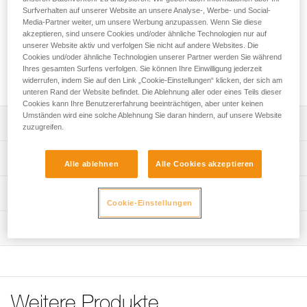
Ersatzclips für die Helme PANGA und PANGA CUSTOM.
Surfverhalten auf unserer Website an unsere Analyse-, Werbe- und Social-
Diese Clips ermöglichen, eine Stirnlampe mit ihrem
Media-Partner weiter, um unsere Werbung anzupassen. Wenn Sie diese
Kopfband an dem Helm anzubringen.
akzeptieren, sind unsere Cookies und/oder ähnliche Technologien nur auf
unserer Website aktiv und verfolgen Sie nicht auf andere Websites. Die
Cookies und/oder ähnliche Technologien unserer Partner werden Sie während
Ihres gesamten Surfens verfolgen. Sie können Ihre Einwilligung jederzeit
Fordern dieses Teil bei Kundenservice
widerrufen, indem Sie auf den Link „Cookie-Einstellungen“ klicken, der sich am
unteren Rand der Website befindet. Die Ablehnung aller oder eines Teils dieser
Cookies kann Ihre Benutzererfahrung beeinträchtigen, aber unter keinen
Umständen wird eine solche Ablehnung Sie daran hindern, auf unsere Website
Leistungsverzeichnis
zuzugreifen.
Kompatibel mit den Helmen PANGA (A030AAXX und
Technische Spezifikationen
Alle ablehnen
Alle Cookies akzeptieren
A30AXA) und PANGA CUSTOM (A030XY).
Vier Referenzen nach Wahl:
Zertifizierung(en): CE
Technische Informationen
- 5 Clips vorne rechts.
Cookie-Einstellungen
Zugrundeliegende Spezifikationen
- 5 Clips vorne links.
Häufige Fragen
- 5 Clips hinten rechts, mit Petzl-Aufdruck.
Wartung
Häufige Fragen
Referenz : A030GA00
- 5 Clips hinten links.
Version : vorne rechts
See all technical content
Im Fünferpack.
Verpackung : Verkauf im 5er-Pack
Garantie : 3 Jahre
Referenz : A030GA01
Weitere Produkte