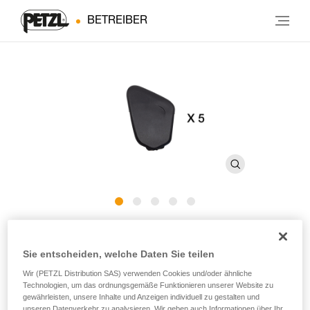
BETREIBER
®
PANGA
-Clips
Sie entscheiden, welche Daten Sie teilen
Ersatzclips für die Helme PANGA und PANGA CUSTOM
Wir (PETZL Distribution SAS) verwenden Cookies und/oder ähnliche
Technologien, um das ordnungsgemäße Funktionieren unserer Website zu
(5er-Pack)
gewährleisten, unsere Inhalte und Anzeigen individuell zu gestalten und
unseren Datenverkehr zu analysieren. Wir geben auch Informationen über Ihr