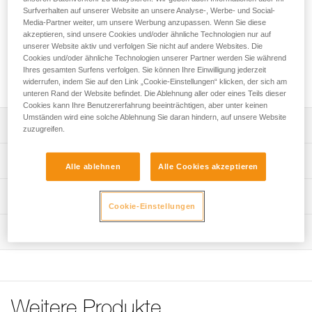
Ersatzclips für die Helme PANGA und PANGA CUSTOM.
Surfverhalten auf unserer Website an unsere Analyse-, Werbe- und Social-
Diese Clips ermöglichen, eine Stirnlampe mit ihrem
Media-Partner weiter, um unsere Werbung anzupassen. Wenn Sie diese
Kopfband an dem Helm anzubringen.
akzeptieren, sind unsere Cookies und/oder ähnliche Technologien nur auf
unserer Website aktiv und verfolgen Sie nicht auf andere Websites. Die
Cookies und/oder ähnliche Technologien unserer Partner werden Sie während
Ihres gesamten Surfens verfolgen. Sie können Ihre Einwilligung jederzeit
Fordern dieses Teil bei Kundenservice
widerrufen, indem Sie auf den Link „Cookie-Einstellungen“ klicken, der sich am
unteren Rand der Website befindet. Die Ablehnung aller oder eines Teils dieser
Cookies kann Ihre Benutzererfahrung beeinträchtigen, aber unter keinen
Umständen wird eine solche Ablehnung Sie daran hindern, auf unsere Website
Leistungsverzeichnis
zuzugreifen.
Kompatibel mit den Helmen PANGA (A030AAXX und
Technische Spezifikationen
Alle ablehnen
Alle Cookies akzeptieren
A30AXA) und PANGA CUSTOM (A030XY).
Vier Referenzen nach Wahl:
Zertifizierung(en): CE
Technische Informationen
- 5 Clips vorne rechts.
Cookie-Einstellungen
Zugrundeliegende Spezifikationen
- 5 Clips vorne links.
Häufige Fragen
- 5 Clips hinten rechts, mit Petzl-Aufdruck.
Wartung
Häufige Fragen
Referenz : A030GA00
- 5 Clips hinten links.
Version : vorne rechts
See all technical content
Im Fünferpack.
Verpackung : Verkauf im 5er-Pack
Garantie : 3 Jahre
Referenz : A030GA01
Weitere Produkte