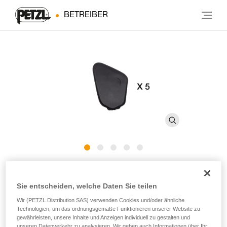
BETREIBER
®
PANGA
-Clips
Sie entscheiden, welche Daten Sie teilen
Ersatzclips für die Helme PANGA und PANGA CUSTOM
Wir (PETZL Distribution SAS) verwenden Cookies und/oder ähnliche
Technologien, um das ordnungsgemäße Funktionieren unserer Website zu
(5er-Pack)
gewährleisten, unsere Inhalte und Anzeigen individuell zu gestalten und
unseren Datenverkehr zu analysieren. Wir geben auch Informationen über Ihr