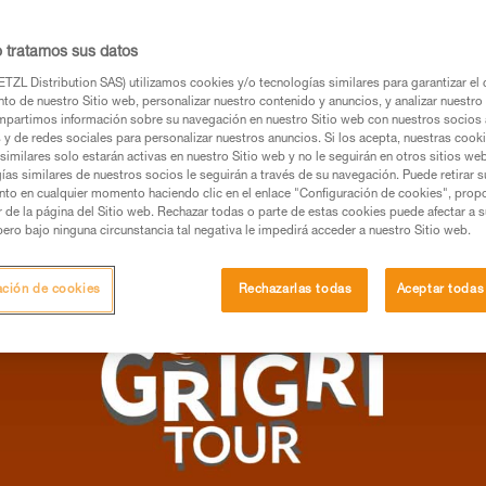
 en aseguramiento, adquirir buenas técnica
alador/asegurador sea un verdadero dúo. Y
o tratamos sus datos
TZL Distribution SAS) utilizamos cookies y/o tecnologías similares para garantizar el 
to de nuestro Sitio web, personalizar nuestro contenido y anuncios, y analizar nuestro 
ROCÓDROMO Y EN PARED
partimos información sobre su navegación en nuestro Sitio web con nuestros socios a
s y de redes sociales para personalizar nuestros anuncios. Si los acepta, nuestras cook
similares solo estarán activas en nuestro Sitio web y no le seguirán en otros sitios we
ías similares de nuestros socios le seguirán a través de su navegación. Puede retirar s
nto en cualquier momento haciendo clic en el enlace "Configuración de cookies", prop
or de la página del Sitio web. Rechazar todas o parte de estas cookies puede afectar a 
pero bajo ninguna circunstancia tal negativa le impedirá acceder a nuestro Sitio web.
ación de cookies
Rechazarlas todas
Aceptar todas