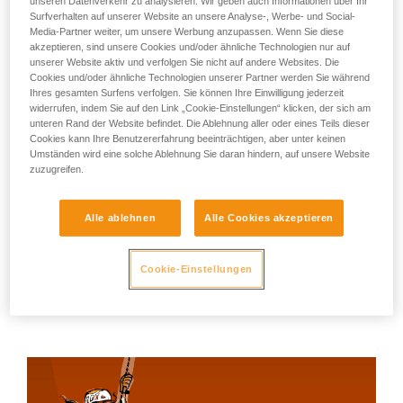
unseren Datenverkehr zu analysieren. Wir geben auch Informationen über Ihr
Surfverhalten auf unserer Website an unsere Analyse-, Werbe- und Social-
Media-Partner weiter, um unsere Werbung anzupassen. Wenn Sie diese
akzeptieren, sind unsere Cookies und/oder ähnliche Technologien nur auf
unserer Website aktiv und verfolgen Sie nicht auf andere Websites. Die
Cookies und/oder ähnliche Technologien unserer Partner werden Sie während
Ihres gesamten Surfens verfolgen. Sie können Ihre Einwilligung jederzeit
widerrufen, indem Sie auf den Link „Cookie-Einstellungen“ klicken, der sich am
unteren Rand der Website befindet. Die Ablehnung aller oder eines Teils dieser
Cookies kann Ihre Benutzererfahrung beeinträchtigen, aber unter keinen
Umständen wird eine solche Ablehnung Sie daran hindern, auf unsere Website
zuzugreifen.
Alle ablehnen
Alle Cookies akzeptieren
"Dynamic belaying"
Cookie-Einstellungen
Dynamisches Sichern: eine echte Kunst! Eigne dir die
richtigen Reflexe an, um den Sturz deines Partners sicher
und sanft zu halten.