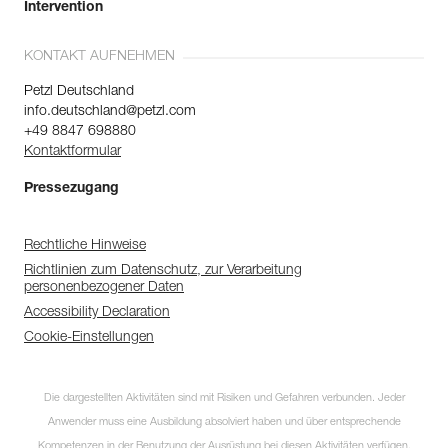
Intervention
KONTAKT AUFNEHMEN
Petzl Deutschland
info.deutschland@petzl.com
+49 8847 698880
Kontaktformular
Pressezugang
Rechtliche Hinweise
Richtlinien zum Datenschutz, zur Verarbeitung
personenbezogener Daten
Accessibility Declaration
Cookie-Einstellungen
Die dargestellten Aktivitäten sind mit Risiken und Gefahren verbunden. Jeder
Anwender muss eine Ausbildung absolviert haben und über entsprechende
Kompetenzen in der Benutzung der Ausrüstung bei diesen Aktivitäten verfügen.