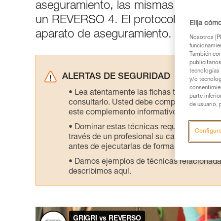
aseguramiento, las mismas caídas s
un REVERSO 4. El protocolo de ensay
Elija cóm
aparato de aseguramiento.
Nosotros [PE
funcionamien
También com
publicitario
tecnologías 
ALERTAS DE SEGURIDAD
y/o tecnolog
consentimie
Lea atentamente las fichas técnicas de l
parte inferi
consultarlo. Usted debe comprender la inf
de usuario, 
este complemento informativo.
Dominar estas técnicas requiere una for
Configur
través de un profesional su capacidad para 
antes de ejecutarlas de forma autónoma.
Damos ejemplos de técnicas relacionadas 
describimos aquí.