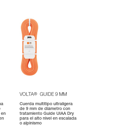
®
VOLTA
GUIDE 9 MM
na
Cuerda multitipo ultraligera
e
de 9 mm de diámetro con
 en
tratamiento Guide UIAA Dry
en
para el alto nivel en escalada
o alpinismo