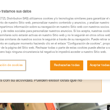
e han repetido reemplazando el GRIGRI 2 p
o no se ha cambiado: la única variable es 
o tratamos sus datos
TZL Distribution SAS) utilizamos cookies y/o tecnologías similares para garantizar el 
to de nuestro Sitio web, personalizar nuestro contenido y anuncios, y analizar nuestro 
partimos información sobre su navegación en nuestro Sitio web con nuestros socios a
s y de redes sociales para personalizar nuestros anuncios. Si los acepta, nuestras cook
similares solo estarán activas en nuestro Sitio web y no le seguirán en otros sitios we
ías similares de nuestros socios le seguirán a través de su navegación. Puede retirar s
nto en cualquier momento haciendo clic en el enlace "Configuración de cookies", prop
os productos utilizados en este consejo antes de
or de la página del Sitio web. Rechazar todas o parte de estas cookies puede afectar a 
ormación de la ficha técnica para poder comprender
pero bajo ninguna circunstancia tal negativa le impedirá acceder a nuestro Sitio web.
mación y un entrenamiento específico. Confirme a
ación de cookies
Rechazarlas todas
Aceptar todas
ejecutar estas técnicas, solo y con total seguridad,
con su actividad. Pueden existir otras que no