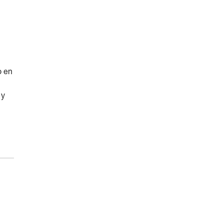
o en
 y