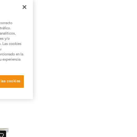
or
el
correcto
tráfico.
nalíticos,
ies y/o
b. Las cookies
u
orcionado en la
su experiencia
 las cookies