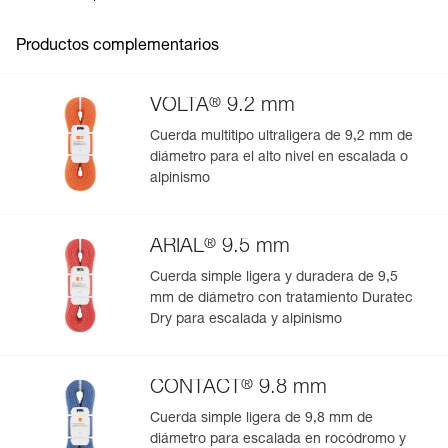
Pack : 1
- Lona inducida resistente a la abrasión.
- Posibilidad de fijarla en altura para proteger del sol o de
la lluvia.
Productos complementarios
®
VOLTA
9.2 mm
Cuerda multitipo ultraligera de 9,2 mm de
diámetro para el alto nivel en escalada o
alpinismo
®
ARIAL
9.5 mm
Cuerda simple ligera y duradera de 9,5
mm de diámetro con tratamiento Duratec
Dry para escalada y alpinismo
®
CONTACT
9.8 mm
Cuerda simple ligera de 9,8 mm de
diámetro para escalada en rocódromo y