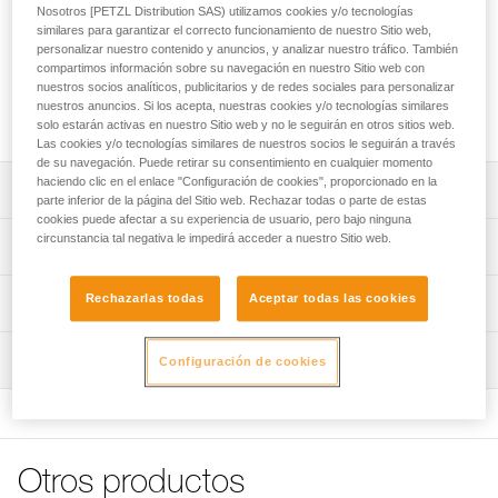
disponer de un espacio limpio de 140 x 140 cm y proteger la
Nosotros [PETZL Distribution SAS) utilizamos cookies y/o tecnologías
cuerda del polvo y la suciedad. Está equipada con cuatro
similares para garantizar el correcto funcionamiento de nuestro Sitio web,
asas que facilitan el transporte y un código de color que
personalizar nuestro contenido y anuncios, y analizar nuestro tráfico. También
compartimos información sobre su navegación en nuestro Sitio web con
permite identificar rápidamente las puntas de la cuerda. Su
nuestros socios analíticos, publicitarios y de redes sociales para personalizar
construcción de lona inducida le asegura una gran
nuestros anuncios. Si los acepta, nuestras cookies y/o tecnologías similares
durabilidad.
solo estarán activas en nuestro Sitio web y no le seguirán en otros sitios web.
Las cookies y/o tecnologías similares de nuestros socios le seguirán a través
de su navegación. Puede retirar su consentimiento en cualquier momento
haciendo clic en el enlace "Configuración de cookies", proporcionado en la
Descripción
parte inferior de la página del Sitio web. Rechazar todas o parte de estas
cookies puede afectar a su experiencia de usuario, pero bajo ninguna
Lona para cuerda muy grande:
circunstancia tal negativa le impedirá acceder a nuestro Sitio web.
Características técnicas
- Permite disponer de un espacio limpio para la cuerda de
140 x 140 cm.
Medidas: 140 x 140 cm
Rechazarlas todas
Aceptar todas las cookies
Información técnica
- Protege la cuerda del polvo y de la suciedad.
Peso: 280 g
- Adecuada también para cuerdas largas.
FAQ
- Se guarda rápido sin tener que enrollar la cuerda.
Materiales: poliéster
Inspección
Configuración de cookies
FAQ
Facilidad de utilización:
Características por referencia
- Cuatro asas para facilitar el transporte.
Ver todo el contenido técnico
- Código de color para identificar las puntas de la cuerda.
Referencia : S012AA00
- Delimitación visual rápida, gracias al contorno naranja.
Colores : negro
Otros productos
Garantía : 3 Años
Duradera y polivalente: