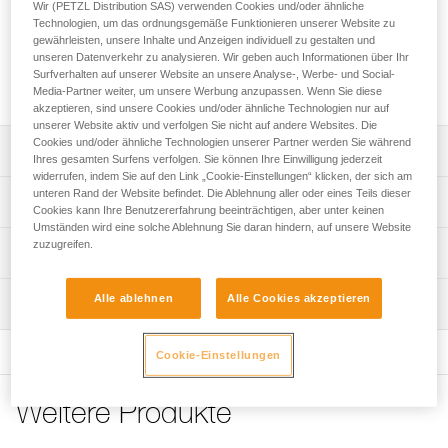
verfügt der Kletterer über eine saubere Fläche von 140 x 140
Wir (PETZL Distribution SAS) verwenden Cookies und/oder ähnliche
Technologien, um das ordnungsgemäße Funktionieren unserer Website zu
cm, um das Seil vor Staub und Schmutz zu schützen. Vier
gewährleisten, unsere Inhalte und Anzeigen individuell zu gestalten und
Schlaufen in unterschiedlichen Farben erleichtern den
unseren Datenverkehr zu analysieren. Wir geben auch Informationen über Ihr
Transport und dienen zum Einbinden der Seilenden. Die
Surfverhalten auf unserer Website an unsere Analyse-, Werbe- und Social-
Beschichtung der Plane sorgt für hohe Langlebigkeit.
Media-Partner weiter, um unsere Werbung anzupassen. Wenn Sie diese
akzeptieren, sind unsere Cookies und/oder ähnliche Technologien nur auf
unserer Website aktiv und verfolgen Sie nicht auf andere Websites. Die
Cookies und/oder ähnliche Technologien unserer Partner werden Sie während
Leistungsverzeichnis
Ihres gesamten Surfens verfolgen. Sie können Ihre Einwilligung jederzeit
widerrufen, indem Sie auf den Link „Cookie-Einstellungen“ klicken, der sich am
unteren Rand der Website befindet. Die Ablehnung aller oder eines Teils dieser
Sehr große Seilplane:
Technische Spezifikationen
Cookies kann Ihre Benutzererfahrung beeinträchtigen, aber unter keinen
- bietet eine saubere Fläche von 140 x 140 cm für das
Umständen wird eine solche Ablehnung Sie daran hindern, auf unsere Website
Seil,
zuzugreifen.
Abmessungen: 140 x 140 cm
Technische Informationen
- schützt das Seil vor Staub und Schmutz,
Gewicht: 280 g
- auch für lange Seile geeignet,
Häufige Fragen
- schnelles Verstauen, ohne das Seil aufzuschießen.
Alle ablehnen
Alle Cookies akzeptieren
Material: Polyester
Wartung
Häufige Fragen
Einfaches Handling:
Zugrundeliegende Spezifikationen
- vier Schlaufen, um den Transport zu erleichtern,
See all technical content
Cookie-Einstellungen
- Schlaufen in unterschiedlichen Farben zum Einbinden
Referenz : S012AA00
des Seils,
Farbe(n) : schwarz
- schnell erkennbare orangefarbene Ränder,
Weitere Produkte
Garantie : 3 Jahre
Verpackung : 1
Strapazierfähig und vielseitig: