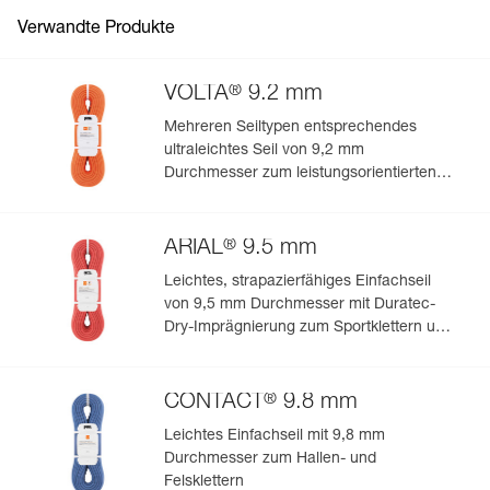
- abriebfestes beschichtetes Material,
- kann als Sonnen- oder Regenschutz aufgehängt
Verwandte Produkte
werden.
®
VOLTA
9.2 mm
Mehreren Seiltypen entsprechendes
ultraleichtes Seil von 9,2 mm
Durchmesser zum leistungsorientierten
Klettern oder Bergsteigen
®
ARIAL
9.5 mm
Leichtes, strapazierfähiges Einfachseil
von 9,5 mm Durchmesser mit Duratec-
Dry-Imprägnierung zum Sportklettern und
Bergsteigen
®
CONTACT
9.8 mm
Leichtes Einfachseil mit 9,8 mm
Durchmesser zum Hallen- und
Felsklettern