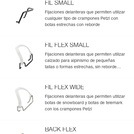
Garantía : 3 Años
FIL SMALL
nieve.
Pack : 1
- Sistema de fijación LEVERLOCK UNIVERSEL para
Fijaciones delanteras que permiten utilizar
adaptarse a todo el calzado con reborde trasero.
cualquier tipo de crampones Petzl con
- Regulación de la longitud de los crampones sin
botas estrechas con reborde
herramientas.
- Se sirven con la bolsa de transporte CORD-TEC.
Modularidad completa gracias al sistema ALPEN ADAPT:
FIL FLEX SMALL
- Bloques delanteros, bloques traseros, cordinos y
Fijaciones delanteras que permiten utilizar
sistema de fijación que se pueden reemplazar
calzado para alpinismo de pequeñas
independientemente.
tallas o formas estrechas, sin reborde
- Sistema de fijación FIL o FIL FLEX para adaptarse a
delantero, con los crampones Petzl
cualquier puntera de calzado (con o sin reborde).
- Compatible con todas las fijaciones delanteras para
adaptarse a la mayoría de calzados con o sin reborde
FIL FLEX WIDE
delantero: estrechos, flexibles, botas de telemark, botas
Fijaciones delanteras que permiten utilizar
de snowboard...
botas de snowboard y botas de telemark
con los crampones Petzl
BACK FLEX