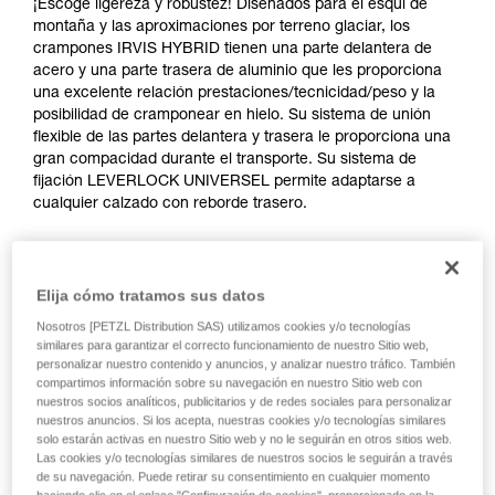
¡Escoge ligereza y robustez! Diseñados para el esquí de
montaña y las aproximaciones por terreno glaciar, los
crampones IRVIS HYBRID tienen una parte delantera de
acero y una parte trasera de aluminio que les proporciona
una excelente relación prestaciones/tecnicidad/peso y la
posibilidad de cramponear en hielo. Su sistema de unión
flexible de las partes delantera y trasera le proporciona una
gran compacidad durante el transporte. Su sistema de
fijación LEVERLOCK UNIVERSEL permite adaptarse a
cualquier calzado con reborde trasero.
ALPEN ADAPT
Elija cómo tratamos sus datos
Nosotros [PETZL Distribution SAS) utilizamos cookies y/o tecnologías
similares para garantizar el correcto funcionamiento de nuestro Sitio web,
personalizar nuestro contenido y anuncios, y analizar nuestro tráfico. También
compartimos información sobre su navegación en nuestro Sitio web con
nuestros socios analíticos, publicitarios y de redes sociales para personalizar
nuestros anuncios. Si los acepta, nuestras cookies y/o tecnologías similares
solo estarán activas en nuestro Sitio web y no le seguirán en otros sitios web.
Las cookies y/o tecnologías similares de nuestros socios le seguirán a través
de su navegación. Puede retirar su consentimiento en cualquier momento