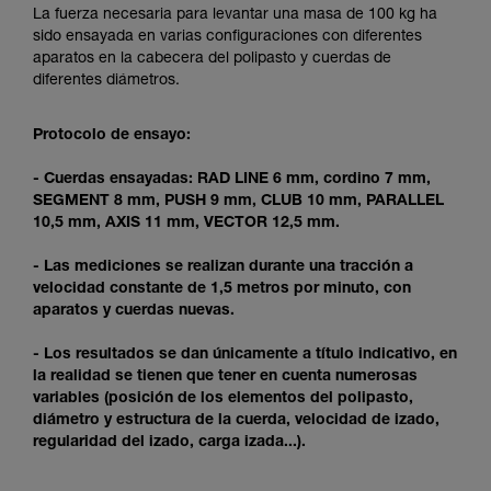
y un entrenamiento específico. Confirme a
La fuerza necesaria para levantar una masa de 100 kg ha
través de un profesional su capacidad para
sido ensayada en varias configuraciones con diferentes
ejecutar estas técnicas, solo y con total
aparatos en la cabecera del polipasto y cuerdas de
seguridad, antes de ejecutarlas de forma
diferentes diámetros.
autónoma.
Damos ejemplos de técnicas relacionadas con
Protocolo de ensayo:
su actividad. Pueden existir otras que no
describimos aquí.
- Cuerdas ensayadas: RAD LINE 6 mm, cordino 7 mm,
SEGMENT 8 mm, PUSH 9 mm, CLUB 10 mm, PARALLEL
10,5 mm, AXIS 11 mm, VECTOR 12,5 mm.
- Las mediciones se realizan durante una tracción a
velocidad constante de 1,5 metros por minuto, con
aparatos y cuerdas nuevas.
- Los resultados se dan únicamente a título indicativo, en
la realidad se tienen que tener en cuenta numerosas
variables (posición de los elementos del polipasto,
diámetro y estructura de la cuerda, velocidad de izado,
regularidad del izado, carga izada...).