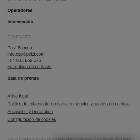
Operadores
Intervención
CONTACTO
Petzl Espana
info.esp@petzl.com
+34 935 952 073
Descubra ePPEcentre
Formulario de contacto
Simplifique el control y
Sala de prensa
seguimiento de su parque de
EPI.
Aviso legal
Política de tratamiento de datos personales y gestión de cookies
DESCUBRIR
Accessibility Declaration
Configuración de cookies
CLOSE
Las actividades ilustradas son intrínsecamente peligrosas. Cada usuario debe haber