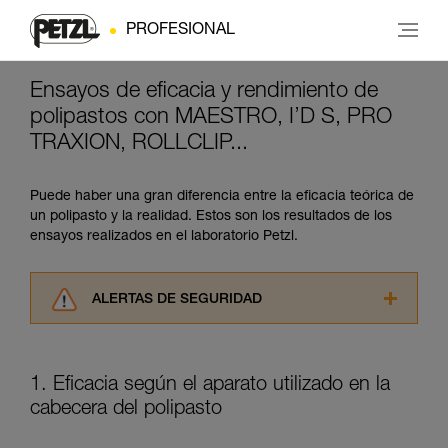
PROFESIONAL
Ensayos de eficacia y rendimiento de
polipastos con MAESTRO, I’D S, PRO
TRAXION, ROLLCLIP...
Puede haber una gran diferencia entre la eficacia teórica de
un polipasto y la realidad. Estos son los resultados de los
ensayos realizados en el laboratorio Petzl.
ALERTAS DE SEGURIDAD
Lea atentamente las fichas técnicas de los
productos utilizados en este consejo antes de
consultarlo. Usted debe comprender la
1. Eficacia según el aparato utilizado en la
información de la ficha técnica para poder
cabecera del polipasto
comprender este complemento informativo.
Dominar estas técnicas requiere una formación