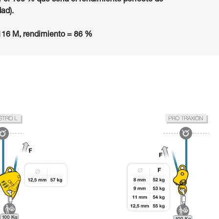
 el 100 % que sería el rendimiento perfecto de
dad).
16 M, rendimiento = 86 %