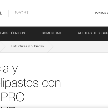
L
SPORT
PUNTOS 
EJOS TÉCNICOS
COMUNIDAD
ALERTAS DE SEGU
Estructuras y cubiertas
TRO, I’D S, PRO TRAXION, ROLLCLIP...
ia y
lipastos con
, PRO