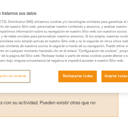
IP...
o tratamos sus datos
 la eficacia teórica de un polipasto y la
TZL Distribution SAS) utilizamos cookies y/o tecnologías similares para garantizar el 
to de nuestro Sitio web, personalizar nuestro contenido y anuncios, y analizar nuestro 
 los ensayos realizados en el laboratorio Pet
partimos información sobre su navegación en nuestro Sitio web con nuestros socios a
s y de redes sociales para personalizar nuestros anuncios. Si los acepta, nuestras cook
similares solo estarán activas en nuestro Sitio web y no le seguirán en otros sitios we
ías similares de nuestros socios le seguirán a través de su navegación. Puede retirar s
nto en cualquier momento haciendo clic en el enlace "Configuración de cookies", prop
or de la página del Sitio web. Rechazar todas o parte de estas cookies puede afectar a 
pero bajo ninguna circunstancia tal negativa le impedirá acceder a nuestro Sitio web.
os productos utilizados en este consejo antes de
ormación de la ficha técnica para poder comprender
ación de cookies
Rechazarlas todas
Aceptar todas
mación y un entrenamiento específico. Confirme a
ejecutar estas técnicas, solo y con total seguridad,
con su actividad. Pueden existir otras que no