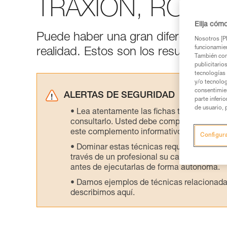
TRAXION, ROLLCL
Elija cóm
Puede haber una gran diferencia entre
Nosotros [PE
funcionamien
realidad. Estos son los resultados de
También com
publicitario
tecnologías 
y/o tecnolog
consentimie
ALERTAS DE SEGURIDAD
parte inferi
de usuario, 
Lea atentamente las fichas técnicas de l
consultarlo. Usted debe comprender la inf
este complemento informativo.
Configur
Dominar estas técnicas requiere una for
través de un profesional su capacidad para 
antes de ejecutarlas de forma autónoma.
Damos ejemplos de técnicas relacionadas 
describimos aquí.