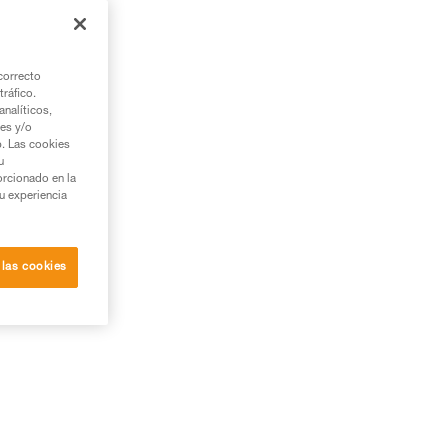
correcto
tráfico.
zl.
nalíticos,
ies y/o
b. Las cookies
u
orcionado en la
su experiencia
 las cookies