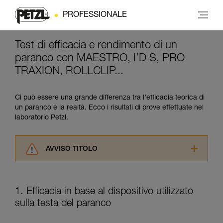
PROFESSIONALE
Test di efficacia e rendimento di un
paranco con MAESTRO, I’D S, PRO
TRAXION, ROLLCLIP...
Ci può essere una grande differenza tra l’efficacia teorica di
un paranco e la realtà. Ecco i risultati di prove effettuate nel
laboratorio Petzl.
AVVISO TITOLO
Leggere attentamente le istruzioni tecniche dei
prodotti utilizzati in questo consiglio prima di
consultarlo. Dovete aver compreso le
1. Efficacia in base al dispositivo utilizzato
informazioni dell’istruzione tecnica per poter
sulla testa del paranco
capire queste ulteriori informazioni.
La padronanza di queste tecniche richiede una