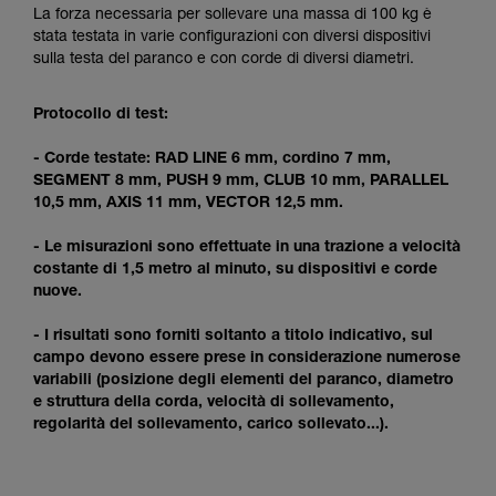
formazione ed un addestramento specifico.
La forza necessaria per sollevare una massa di 100 kg è
Verificate con un professionista la vostra
stata testata in varie configurazioni con diversi dispositivi
capacità di rifare la manovra, da soli, in piena
sulla testa del paranco e con corde di diversi diametri.
sicurezza, prima di riprodurla autonomamente.
Forniamo esempi di tecniche relative alla vostra
Protocollo di test:
attività. Ne possono esistere altre che non
vengono qui descritte.
- Corde testate: RAD LINE 6 mm, cordino 7 mm,
SEGMENT 8 mm, PUSH 9 mm, CLUB 10 mm, PARALLEL
10,5 mm, AXIS 11 mm, VECTOR 12,5 mm.
- Le misurazioni sono effettuate in una trazione a velocità
costante di 1,5 metro al minuto, su dispositivi e corde
nuove.
- I risultati sono forniti soltanto a titolo indicativo, sul
campo devono essere prese in considerazione numerose
variabili (posizione degli elementi del paranco, diametro
e struttura della corda, velocità di sollevamento,
regolarità del sollevamento, carico sollevato...).