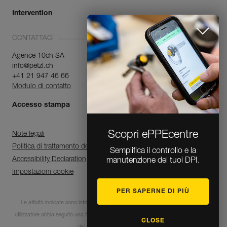
Intervention
CONTATTACI
Agence 10ch SA
info@petzl.ch
+41 21 947 46 66
Modulo di contatto
Accesso stampa
Scopri ePPEcentre
Semplifica il controllo e la
Note legali
manutenzione dei tuoi DPI.
Politica di trattamento dei dati personali e di gestione dei cookie
Accessibility Declaration
Impostazioni cookie
PER SAPERNE DI PIÙ
CLOSE
Le attività indicate sono intrinsecamente pericolose. È indispensabile che ogni
utilizzatore abbia seguito una formazione e disponga delle competenze per l’utilizzo