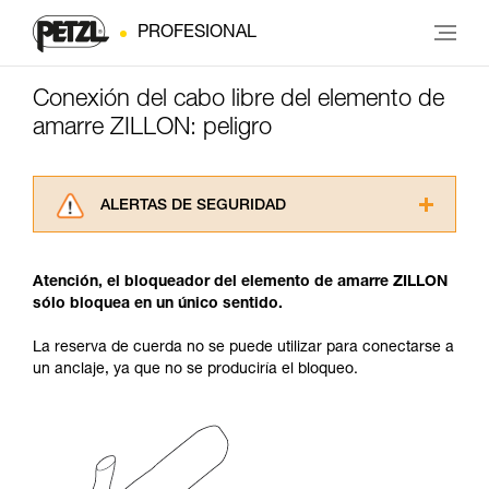
PROFESIONAL
Conexión del cabo libre del elemento de
amarre ZILLON: peligro
ALERTAS DE SEGURIDAD
Lea atentamente las fichas técnicas de los
productos utilizados en este consejo antes de
Atención, el bloqueador del elemento de amarre ZILLON
consultarlo. Usted debe comprender la
sólo bloquea en un único sentido.
información de la ficha técnica para poder
comprender este complemento informativo.
La reserva de cuerda no se puede utilizar para conectarse a
Dominar estas técnicas requiere una formación
un anclaje, ya que no se produciría el bloqueo.
y un entrenamiento específico. Confirme a
través de un profesional su capacidad para
ejecutar estas técnicas, solo y con total
seguridad, antes de ejecutarlas de forma
autónoma.
Damos ejemplos de técnicas relacionadas con