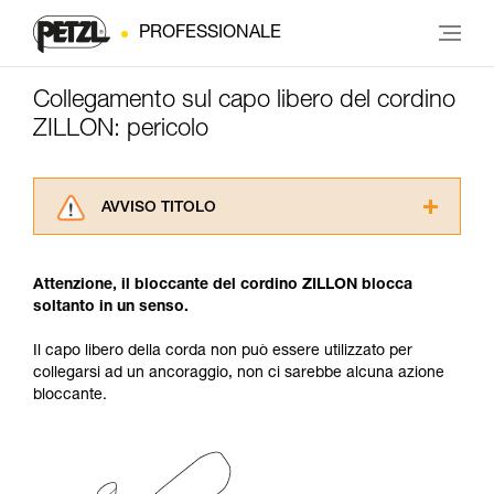
PROFESSIONALE
Collegamento sul capo libero del cordino
ZILLON: pericolo
AVVISO TITOLO
Leggere attentamente le istruzioni tecniche dei
prodotti utilizzati in questo consiglio prima di
Attenzione, il bloccante del cordino ZILLON blocca
consultarlo. Dovete aver compreso le
soltanto in un senso.
informazioni dell’istruzione tecnica per poter
capire queste ulteriori informazioni.
Il capo libero della corda non può essere utilizzato per
La padronanza di queste tecniche richiede una
collegarsi ad un ancoraggio, non ci sarebbe alcuna azione
formazione ed un addestramento specifico.
bloccante.
Verificate con un professionista la vostra
capacità di rifare la manovra, da soli, in piena
sicurezza, prima di riprodurla autonomamente.
Forniamo esempi di tecniche relative alla vostra
attività. Ne possono esistere altre che non