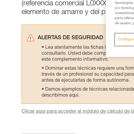
(referencia comercial L0XXXXXX). El cá
tecnologías 
y/o tecnolog
elemento de amarre y del peso del u
consentimie
parte inferi
de usuario, 
ALERTAS DE SEGURIDAD
Configur
Lea atentamente las fichas técnicas de l
consultarlo. Usted debe comprender la inf
este complemento informativo.
Dominar estas técnicas requiere una for
través de un profesional su capacidad para 
antes de ejecutarlas de forma autónoma.
Damos ejemplos de técnicas relacionadas 
describimos aquí.
Clicar aquí para acceder al módulo de cálculo de la 