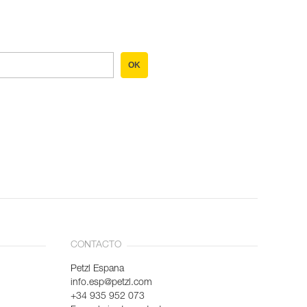
OK
CONTACTO
Petzl Espana
info.esp@petzl.com
+34 935 952 073