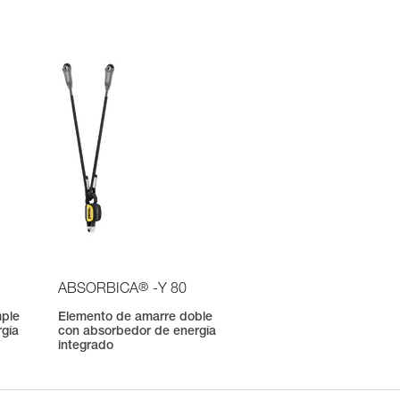
®
ABSORBICA
-Y 80
mple
Elemento de amarre doble
rgía
con absorbedor de energía
integrado