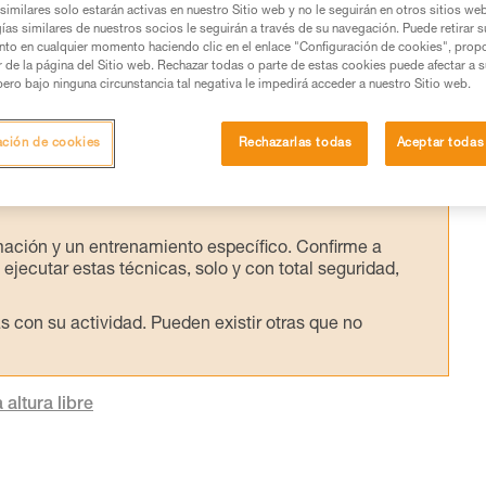
lculo se realiza a partir de la longitud del
similares solo estarán activas en nuestro Sitio web y no le seguirán en otros sitios we
ías similares de nuestros socios le seguirán a través de su navegación. Puede retirar s
suario.
nto en cualquier momento haciendo clic en el enlace "Configuración de cookies", prop
or de la página del Sitio web. Rechazar todas o parte de estas cookies puede afectar a 
pero bajo ninguna circunstancia tal negativa le impedirá acceder a nuestro Sitio web.
ación de cookies
Rechazarlas todas
Aceptar todas
os productos utilizados en este consejo antes de
ormación de la ficha técnica para poder comprender
mación y un entrenamiento específico. Confirme a
ejecutar estas técnicas, solo y con total seguridad,
con su actividad. Pueden existir otras que no
altura libre