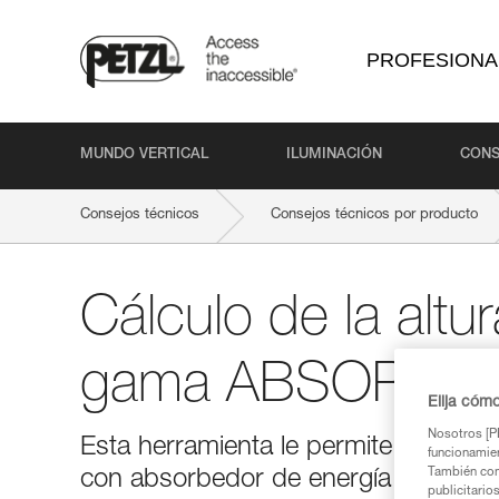
PROFESIONA
MUNDO VERTICAL
ILUMINACIÓN
CONS
Consejos técnicos
Consejos técnicos por producto
Cálculo de la altur
gama ABSORBIC
Elija cóm
Nosotros [PE
Esta herramienta le permite calcular 
funcionamien
También com
con absorbedor de energía ABSORBI
publicitario