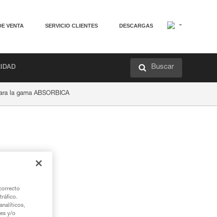
DE VENTA
SERVICIO CLIENTES
DESCARGAS
Buscar
RIDAD
e para la gama ABSORBICA
correcto
tráfico.
nalíticos,
ies y/o