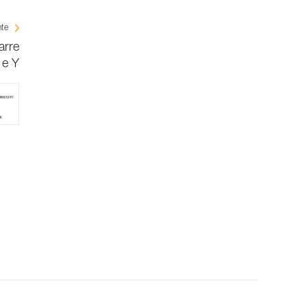
nte
arre
e Y