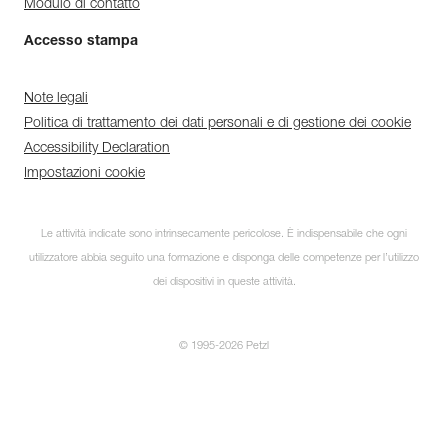
Modulo di contatto
Accesso stampa
Note legali
Politica di trattamento dei dati personali e di gestione dei cookie
Accessibility Declaration
Impostazioni cookie
Le attività indicate sono intrinsecamente pericolose. È indispensabile che ogni
utilizzatore abbia seguito una formazione e disponga delle competenze per l’utilizzo
dei dispositivi in queste attività.
© 1995-2026 Petzl