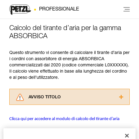
PROFESSIONALE
Calcolo del tirante d’aria per la gamma
ABSORBICA
Questo strumento vi consente di calcolare il tirante d’aria per
i cordini con assorbitore di energia ABSORBICA
commercializzati dal 2020 (codice commerciale L0XXXXXX).
Il calcolo viene effettuato in base alla lunghezza del cordino
e al peso dell’utilizzatore.
AVVISO TITOLO
Leggere attentamente le istruzioni tecniche dei
prodotti utilizzati in questo consiglio prima di
Clicca qui per accedere al modulo di calcolo del tirante d’aria
consultarlo. Dovete aver compreso le
informazioni dell’istruzione tecnica per poter
capire queste ulteriori informazioni.