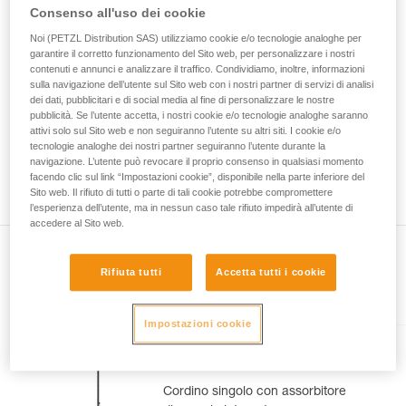
La padronanza di queste tecniche richiede una
Consenso all'uso dei cookie
formazione ed un addestramento specifico.
Verificate con un professionista la vostra
Noi (PETZL Distribution SAS) utilizziamo cookie e/o tecnologie analoghe per
garantire il corretto funzionamento del Sito web, per personalizzare i nostri
capacità di rifare la manovra, da soli, in piena
contenuti e annunci e analizzare il traffico. Condividiamo, inoltre, informazioni
sicurezza, prima di riprodurla autonomamente.
sulla navigazione dell’utente sul Sito web con i nostri partner di servizi di analisi
Forniamo esempi di tecniche relative alla vostra
dei dati, pubblicitari e di social media al fine di personalizzare le nostre
attività. Ne possono esistere altre che non
pubblicità. Se l’utente accetta, i nostri cookie e/o tecnologie analoghe saranno
vengono qui descritte.
attivi solo sul Sito web e non seguiranno l’utente su altri siti. I cookie e/o
tecnologie analoghe dei nostri partner seguiranno l’utente durante la
navigazione. L’utente può revocare il proprio consenso in qualsiasi momento
facendo clic sul link “Impostazioni cookie”, disponibile nella parte inferiore del
Sito web. Il rifiuto di tutti o parte di tali cookie potrebbe compromettere
l’esperienza dell’utente, ma in nessun caso tale rifiuto impedirà all’utente di
accedere al Sito web.
Rifiuta tutti
Accetta tutti i cookie
Presente nell'articolo
Impostazioni cookie
ABSORBICA®-I 80
Cordino singolo con assorbitore