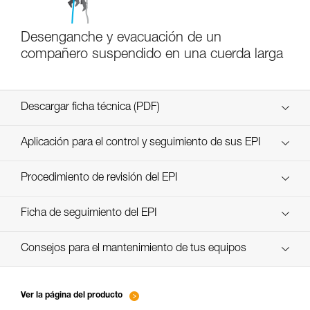
Desenganche y evacuación de un
compañero suspendido en una cuerda larga
Descargar ficha técnica (PDF)
Technical Notice
Aplicación para el control y seguimiento de sus EPI
descubra ePPEcentre
Procedimiento de revisión del EPI
verif-EPI-poulies_bloqueurs-procedure_ES
Ficha de seguimiento del EPI
verif-EPI-poulies_bloqueurs-suivi_ES
Consejos para el mantenimiento de tus equipos
entretien-poulies-ES
Ver la página del producto