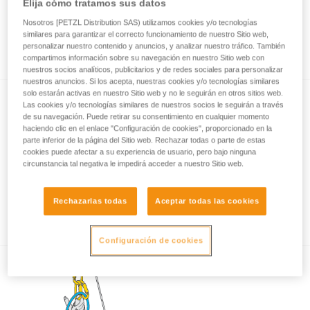
Elija cómo tratamos sus datos
Nosotros [PETZL Distribution SAS) utilizamos cookies y/o tecnologías
similares para garantizar el correcto funcionamiento de nuestro Sitio web,
Cómo calcular la relación del polipasto
personalizar nuestro contenido y anuncios, y analizar nuestro tráfico. También
compartimos información sobre su navegación en nuestro Sitio web con
nuestros socios analíticos, publicitarios y de redes sociales para personalizar
nuestros anuncios. Si los acepta, nuestras cookies y/o tecnologías similares
solo estarán activas en nuestro Sitio web y no le seguirán en otros sitios web.
Las cookies y/o tecnologías similares de nuestros socios le seguirán a través
de su navegación. Puede retirar su consentimiento en cualquier momento
haciendo clic en el enlace "Configuración de cookies", proporcionado en la
parte inferior de la página del Sitio web. Rechazar todas o parte de estas
cookies puede afectar a su experiencia de usuario, pero bajo ninguna
circunstancia tal negativa le impedirá acceder a nuestro Sitio web.
Ensayos de eficacia y rendimiento de
polipastos con MAESTRO, I’D S, PRO
Rechazarlas todas
Aceptar todas las cookies
TRAXION, ROLLCLIP...
Configuración de cookies