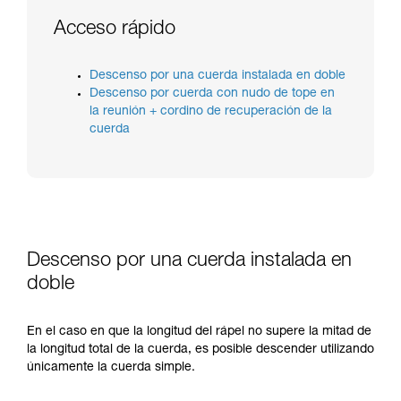
información de la ficha técnica para poder
comprender este complemento informativo.
Acceso rápido
Dominar estas técnicas requiere una formación
y un entrenamiento específico. Confirme a
través de un profesional su capacidad para
Descenso por una cuerda instalada en doble
ejecutar estas técnicas, solo y con total
Descenso por cuerda con nudo de tope en
seguridad, antes de ejecutarlas de forma
la reunión + cordino de recuperación de la
autónoma.
cuerda
Damos ejemplos de técnicas relacionadas con
su actividad. Pueden existir otras que no
describimos aquí.
Descenso por una cuerda instalada en
doble
En el caso en que la longitud del rápel no supere la mitad de
la longitud total de la cuerda, es posible descender utilizando
únicamente la cuerda simple.