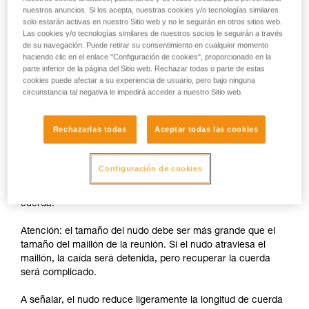
nuestros anuncios. Si los acepta, nuestras cookies y/o tecnologías similares
solo estarán activas en nuestro Sitio web y no le seguirán en otros sitios web.
Las cookies y/o tecnologías similares de nuestros socios le seguirán a través
de su navegación. Puede retirar su consentimiento en cualquier momento
haciendo clic en el enlace "Configuración de cookies", proporcionado en la
parte inferior de la página del Sitio web. Rechazar todas o parte de estas
Con un GRIGRI
cookies puede afectar a su experiencia de usuario, pero bajo ninguna
circunstancia tal negativa le impedirá acceder a nuestro Sitio web.
Con un GRIGRI, no es posible descender por los dos cabos
que salen de la reunión. Por lo tanto hay que descender por
Rechazarlas todas
Aceptar todas las cookies
un cabo bloqueado por nudo de tope en el maillón,
combinado con un mosquetón con bloqueo de seguridad.
Configuración de cookies
El descenso se realiza únicamente por el cabo opuesto al
del nudo de tope, el otro cabo sólo sirve para recuperar la
cuerda.
Atención: el tamaño del nudo debe ser más grande que el
tamaño del maillón de la reunión. Si el nudo atraviesa el
maillón, la caída será detenida, pero recuperar la cuerda
será complicado.
A señalar, el nudo reduce ligeramente la longitud de cuerda