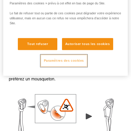
Paramètres des cookies » prévu à cet effet en bas de page du Site.
Le fait de refuser tout ou partie de ces cookies peut dégrader votre expérience
utilisateur, mais en aucun cas ce refus ne vous empêchera d’accéder à notre
Site.
Bavures et arêtes vives
Tout refuser
Autoriser tous les cookies
Lorsque le rebord d’une plaquette ou d’un piton présente
des bavures ou des arêtes vives, les trous de connexion
Paramètres des cookies
peuvent endommager les éléments textiles (comme une
sangle ou une cordelette). En cas de doute, évitez de
connecter un élément textile directement dans l’ancrage,
préférez un mousqueton.