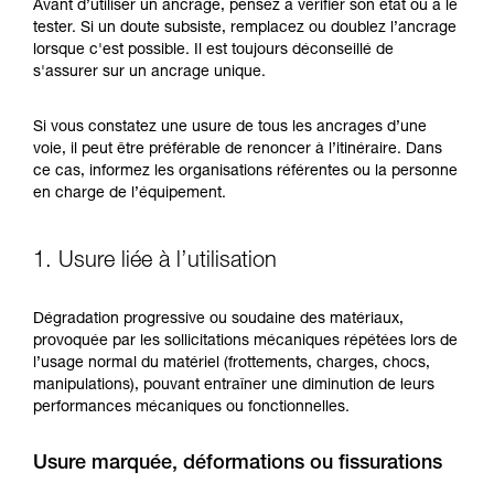
Maîtriser ces techniques nécessite une
Avant d’utiliser un ancrage, pensez à vérifier son état ou à le
formation et un entraînement spécifique. Validez
tester. Si un doute subsiste, remplacez ou doublez l’ancrage
avec un professionnel votre capacité à refaire
lorsque c'est possible. Il est toujours déconseillé de
la manipulation, seul, en toute sécurité, avant
s'assurer sur un ancrage unique.
de la reproduire en autonomie.
Nous donnons des exemples de techniques
Si vous constatez une usure de tous les ancrages d’une
liées à votre activité. Il peut en exister d’autres
voie, il peut être préférable de renoncer à l’itinéraire. Dans
que nous ne décrivons pas ici.
ce cas, informez les organisations référentes ou la personne
en charge de l’équipement.
1. Usure liée à l’utilisation
Dégradation progressive ou soudaine des matériaux,
provoquée par les sollicitations mécaniques répétées lors de
l’usage normal du matériel (frottements, charges, chocs,
manipulations), pouvant entraîner une diminution de leurs
performances mécaniques ou fonctionnelles.
Usure marquée, déformations ou fissurations