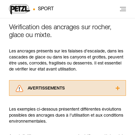
SPORT
Vérification des ancrages sur rocher,
glace ou mixte.
Les ancrages présents sur les falaises d’escalade, dans les
cascades de glace ou dans les canyons et grottes, peuvent
être usés, corrodés, fragilisés ou desserrés. Il est essentiel
de vérifier leur état avant utilisation.
AVERTISSEMENTS
Lisez attentivement les notices techniques des
produits utilisés dans ce conseil avant de le
Les exemples ci-dessous présentent différentes évolutions
consulter. Vous devez avoir compris les
possibles des ancrages dues à l’utilisation et aux conditions
informations de la notice technique pour
environnementales.
pouvoir comprendre ce complément
d’informations.