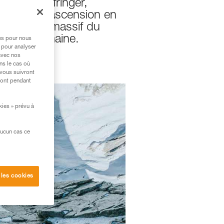
(Symon Welfringer,
la première ascension en
 Jorasses (massif du
tive et humaine.
res pour nous
 pour analyser
avec nos
ns le cas où
 vous suivront
ront pendant
kies » prévu à
aucun cas ce
 les cookies