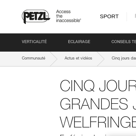
SPORT
VERTICALITÉ
ECLAIRAGE
CONSEILS T
Communauté
Actus et vidéos
Cinq jours d
CINQ JOUR
GRANDES 
WELFRING