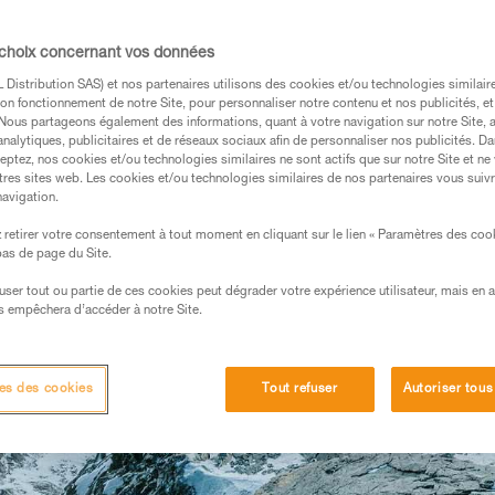
ordée composée de trois alpinistes français 
s Paulin, signait la première répétition et 
 choix concernant vos données
 de la Walker dans la face nord des Grandes
raconte ici cette incroyable aventure spor
Distribution SAS) et nos partenaires utilisons des cookies et/ou technologies similai
on fonctionnement de notre Site, pour personnaliser notre contenu et nos publicités, et
. Nous partageons également des informations, quant à votre navigation sur notre Site, 
ALLE ET EN FALAISE
analytiques, publicitaires et de réseaux sociaux afin de personnaliser nos publicités. Da
eptez, nos cookies et/ou technologies similaires ne sont actifs que sur notre Site et ne
tres sites web. Les cookies et/ou technologies similaires de nos partenaires vous suiv
navigation.
retirer votre consentement à tout moment en cliquant sur le lien « Paramètres des coo
 bas de page du Site.
efuser tout ou partie de ces cookies peut dégrader votre expérience utilisateur, mais en 
s empêchera d’accéder à notre Site.
es des cookies
Tout refuser
Autoriser tous