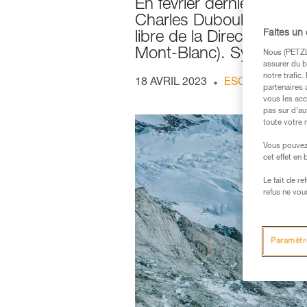
En février dernier, un c
Charles Dubouloz et Clovi
Faites un
libre de la Directissime
Mont-Blanc). Symon nous 
Nous (PETZL 
assurer du b
notre trafic
18 AVRIL 2023
ESCALADE EN S
partenaires 
vous les acc
pas sur d’au
toute votre 
Vous pouvez 
cet effet en
Le fait de r
refus ne vou
Paramètr