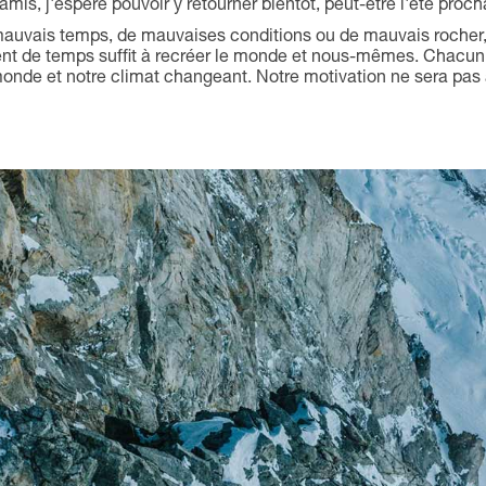
mis, j'espère pouvoir y retourner bientôt, peut-être l'été procha
e mauvais temps, de mauvaises conditions ou de mauvais rocher, 
t de temps suffit à recréer le monde et nous-mêmes. Chacun p
monde et notre climat changeant. Notre motivation ne sera pas 