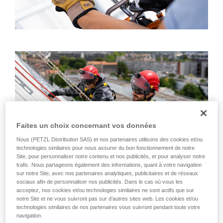
Faites un choix concernant vos données
Nous (PETZL Distribution SAS) et nos partenaires utilisons des cookies et/ou
technologies similaires pour nous assurer du bon fonctionnement de notre
Site, pour personnaliser notre contenu et nos publicités, et pour analyser notre
trafic. Nous partageons également des informations, quant à votre navigation
sur notre Site, avec nos partenaires analytiques, publicitaires et de réseaux
sociaux afin de personnaliser nos publicités. Dans le cas où vous les
Un produit, des usages
acceptez, nos cookies et/ou technologies similaires ne sont actifs que sur
notre Site et ne vous suivront pas sur d’autres sites web. Les cookies et/ou
Composé basiquement d'une corde avec terminaisons
technologies similaires de nos partenaires vous suivront pendant toute votre
navigation.
cousue et d'un système de réglage mécanique, le GRILLON