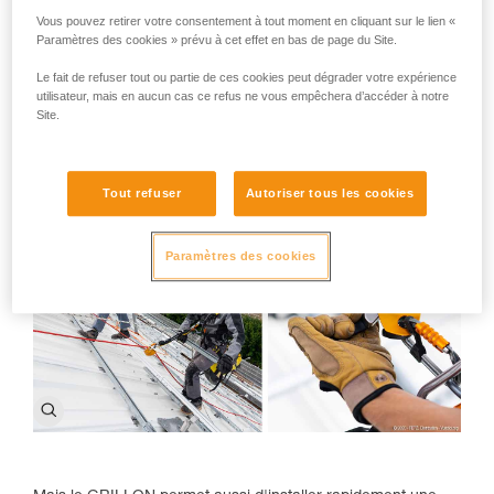
peut être utilisé de multiples façons, selon la longueur
Vous pouvez retirer votre consentement à tout moment en cliquant sur le lien «
choisie et le besoin de l'utilisateur. C'est d'abord une longe
Paramètres des cookies » prévu à cet effet en bas de page du Site.
réglable, utilisable à double sur les points d'attache latéraux
du harnais ou à simple sur le point d'attache ventral. Ainsi
Le fait de refuser tout ou partie de ces cookies peut dégrader votre expérience
utilisé en longe, le GRILLON permet d'ajuster précisément et
utilisateur, mais en aucun cas ce refus ne vous empêchera d’accéder à notre
Site.
très facilement la longueur nécessaire, en fonction des
spécificités du poste de travail, de manière à se positionner
confortablement.
Tout refuser
Autoriser tous les cookies
Paramètres des cookies