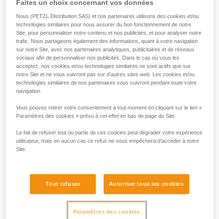
Faites un choix concernant vos données
situation pour déterminer la meilleure solution à utiliser.
Remarque : dans tous les cas, comme pour tous les
Nous (PETZL Distribution SAS) et nos partenaires utilisons des cookies et/ou
ancrages, il est recommandé de respecter le principe de
technologies similaires pour nous assurer du bon fonctionnement de notre
Site, pour personnaliser notre contenu et nos publicités, et pour analyser notre
redondance pour ne pas confier la sécurité d’un utilisateur à
trafic. Nous partageons également des informations, quant à votre navigation
un seul équipement.
sur notre Site, avec nos partenaires analytiques, publicitaires et de réseaux
sociaux afin de personnaliser nos publicités. Dans le cas où vous les
acceptez, nos cookies et/ou technologies similaires ne sont actifs que sur
Exemple d'utilisation en retenue :
notre Site et ne vous suivront pas sur d’autres sites web. Les cookies et/ou
technologies similaires de nos partenaires vous suivront pendant toute votre
navigation.
Dans le cas de deux ou trois personnes connectées avec
des longes de retenue sur une terrasse bien délimitée, à
Vous pouvez retirer votre consentement à tout moment en cliquant sur le lien «
l’abri de tout risque de chute, un seul GRILLON installé en
Paramètres des cookies » prévu à cet effet en bas de page du Site.
ligne de vie sera parfaitement efficace.
Le fait de refuser tout ou partie de ces cookies peut dégrader votre expérience
utilisateur, mais en aucun cas ce refus ne vous empêchera d’accéder à notre
Site.
Tout refuser
Autoriser tous les cookies
Paramètres des cookies