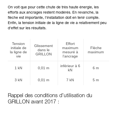
On voit que pour cette chute de très haute énergie, les
efforts aux ancrages restent modérés. En revanche, la
flèche est importante, l'installation doit en tenir compte.
Enfin, la tension initiale de la ligne de vie a relativement peu
d'effet sur les résultats.
Tension
Effort
Glissement
initiale de
maximum
Flèche
dans le
la ligne de
mesuré à
maximum
GRILLON
vie
l’ancrage
inférieur à 6
1 kN
0,01 m
6 m
kN
3 kN
0,01 m
7 kN
5 m
Rappel des conditions d’utilisation du
GRILLON avant 2017 :