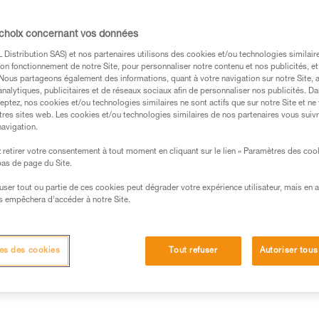
EN 795 après 2015, le GRILLON porte un
une seule personne. Sur le terrain, l’utilisat
 choix concernant vos données
ble.
Distribution SAS) et nos partenaires utilisons des cookies et/ou technologies similai
on fonctionnement de notre Site, pour personnaliser notre contenu et nos publicités, et
. Nous partageons également des informations, quant à votre navigation sur notre Site, 
analytiques, publicitaires et de réseaux sociaux afin de personnaliser nos publicités. Da
eptez, nos cookies et/ou technologies similaires ne sont actifs que sur notre Site et ne
tres sites web. Les cookies et/ou technologies similaires de nos partenaires vous suiv
navigation.
s des produits utilisés dans ce conseil avant de le
formations de la notice technique pour pouvoir
retirer votre consentement à tout moment en cliquant sur le lien « Paramètres des coo
.
 bas de page du Site.
ormation et un entraînement spécifique. Validez avec
efuser tout ou partie de ces cookies peut dégrader votre expérience utilisateur, mais en 
 manipulation, seul, en toute sécurité, avant de la
s empêchera d’accéder à notre Site.
iées à votre activité. Il peut en exister d’autres que
es des cookies
Tout refuser
Autoriser tous