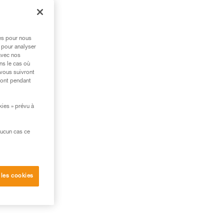
ion
res pour nous
 pour analyser
avec nos
ns le cas où
 vous suivront
ront pendant
kies » prévu à
aucun cas ce
 les cookies