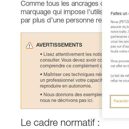
Comme tous les ancrages certifiés 
marquage qui impose l’utilisation par 
Faites un
par plus d’une personne reste possi
Nous (PETZL 
assurer du b
notre trafic
partenaires 
vous les acc
AVERTISSEMENTS
pas sur d’au
toute votre 
Lisez attentivement les notices technique
consulter. Vous devez avoir compris les in
Vous pouvez 
comprendre ce complément d’informations
cet effet en
Maîtriser ces techniques nécessite une f
Le fait de r
un professionnel votre capacité à refaire la
refus ne vou
reproduire en autonomie.
Nous donnons des exemples de techniques l
nous ne décrivons pas ici.
Paramètr
Le cadre normatif :