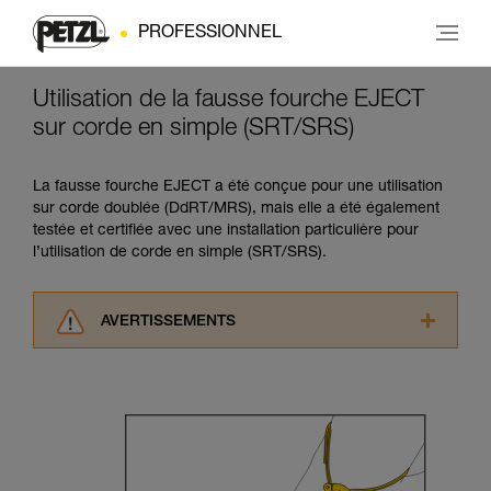
PROFESSIONNEL
Utilisation de la fausse fourche EJECT
sur corde en simple (SRT/SRS)
La fausse fourche EJECT a été conçue pour une utilisation
sur corde doublée (DdRT/MRS), mais elle a été également
testée et certifiée avec une installation particulière pour
l’utilisation de corde en simple (SRT/SRS).
AVERTISSEMENTS
Lisez attentivement les notices techniques des
produits utilisés dans ce conseil avant de le
consulter. Vous devez avoir compris les
informations de la notice technique pour
pouvoir comprendre ce complément
d’informations.