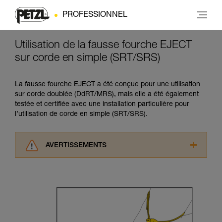
PROFESSIONNEL
Utilisation de la fausse fourche EJECT
sur corde en simple (SRT/SRS)
La fausse fourche EJECT a été conçue pour une utilisation
sur corde doublée (DdRT/MRS), mais elle a été également
testée et certifiée avec une installation particulière pour
l’utilisation de corde en simple (SRT/SRS).
AVERTISSEMENTS
Lisez attentivement les notices techniques des
produits utilisés dans ce conseil avant de le
consulter. Vous devez avoir compris les
informations de la notice technique pour
pouvoir comprendre ce complément
d’informations.