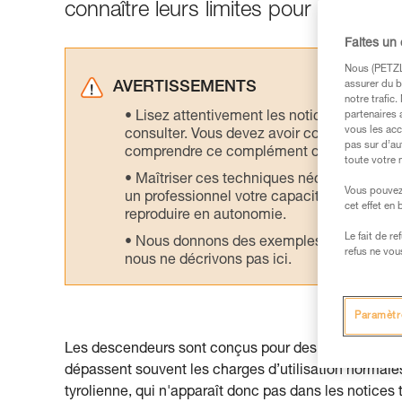
connaître leurs limites pour ne pas r
Faites un
Nous (PETZL 
assurer du b
AVERTISSEMENTS
notre trafic
Lisez attentivement les notices technique
partenaires 
vous les acc
consulter. Vous devez avoir compris les in
pas sur d’au
comprendre ce complément d’informations
toute votre 
Maîtriser ces techniques nécessite une f
Vous pouvez 
un professionnel votre capacité à refaire la
cet effet en
reproduire en autonomie.
Le fait de r
Nous donnons des exemples de techniques l
refus ne vou
nous ne décrivons pas ici.
Paramètr
Les descendeurs sont conçus pour des charges d’une
dépassent souvent les charges d’utilisation normales
tyrolienne, qui n'apparaît donc pas dans les notices