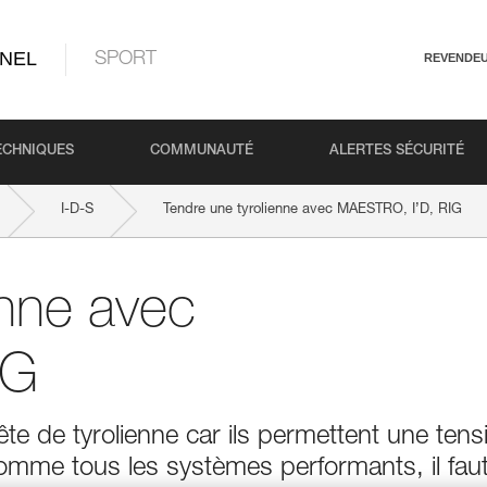
NEL
SPORT
REVENDE
ECHNIQUES
COMMUNAUTÉ
ALERTES SÉCURITÉ
I-D-S
Tendre une tyrolienne avec MAESTRO, I’D, RIG
enne avec
IG
te de tyrolienne car ils permettent une tens
Comme tous les systèmes performants, il fau