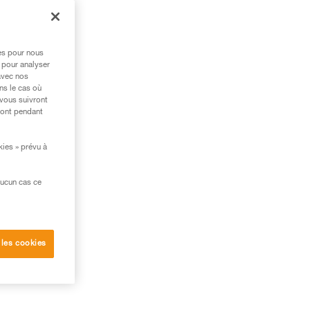
res pour nous
 pour analyser
avec nos
ns le cas où
 vous suivront
ront pendant
kies » prévu à
aucun cas ce
 les cookies