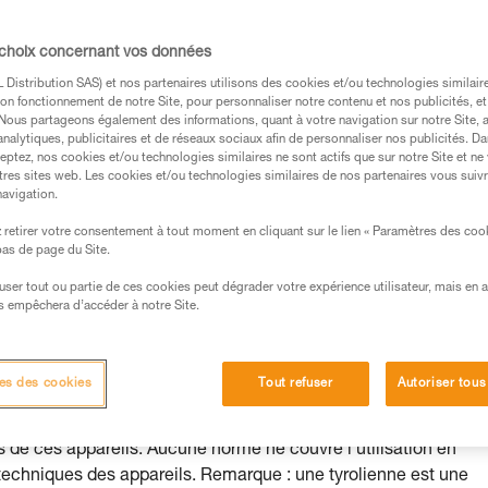
isquer de les dépasser.
 choix concernant vos données
Distribution SAS) et nos partenaires utilisons des cookies et/ou technologies similai
on fonctionnement de notre Site, pour personnaliser notre contenu et nos publicités, et
. Nous partageons également des informations, quant à votre navigation sur notre Site, 
s des produits utilisés dans ce conseil avant de le
analytiques, publicitaires et de réseaux sociaux afin de personnaliser nos publicités. Da
eptez, nos cookies et/ou technologies similaires ne sont actifs que sur notre Site et ne
formations de la notice technique pour pouvoir
tres sites web. Les cookies et/ou technologies similaires de nos partenaires vous suiv
.
navigation.
ormation et un entraînement spécifique. Validez avec
retirer votre consentement à tout moment en cliquant sur le lien « Paramètres des coo
 manipulation, seul, en toute sécurité, avant de la
 bas de page du Site.
efuser tout ou partie de ces cookies peut dégrader votre expérience utilisateur, mais en 
iées à votre activité. Il peut en exister d’autres que
s empêchera d’accéder à notre Site.
es des cookies
Tout refuser
Autoriser tous
 à deux personnes, les tensions atteignables en tyrolienne
 de ces appareils. Aucune norme ne couvre l'utilisation en
 techniques des appareils. Remarque : une tyrolienne est une