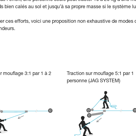
 de l’effort, une personne seule peut tracter 10 à 20 kg d’une m
s bien calés au sol et jusqu’à sa propre masse si le système lu
er ces efforts, voici une proposition non exhaustive de modes 
ndeurs.
r mouflage 3:1 par 1 à 2
Traction sur mouflage 5:1 par 1
personne (JAG SYSTEM)