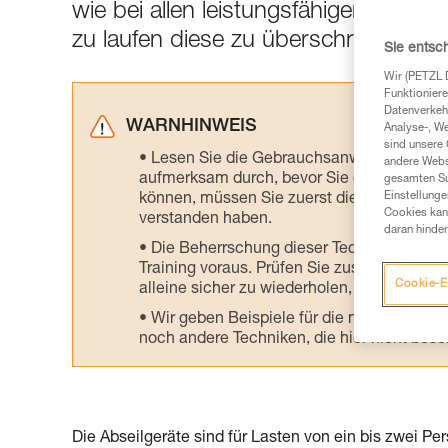
wie bei allen leistungsfähigen Syst
zu laufen diese zu überschreiten.
Sie entsc
Wir (PETZL 
Funktioniere
Datenverkehr
WARNHINWEIS
Analyse-, W
sind unsere 
Lesen Sie die Gebrauchsanweisungen der 
andere Webs
aufmerksam durch, bevor Sie diesen zu Ra
gesamten Sur
Einstellunge
können, müssen Sie zuerst die in der Gebr
Cookies kann
verstanden haben.
daran hinder
Die Beherrschung dieser Techniken setzt
Training voraus. Prüfen Sie zusammen mit e
Cookie-E
alleine sicher zu wiederholen, bevor Sie ih
Wir geben Beispiele für die mit Ihrer Akt
noch andere Techniken, die hier nicht bes
Die Abseilgeräte sind für Lasten von ein bis zwei Pe