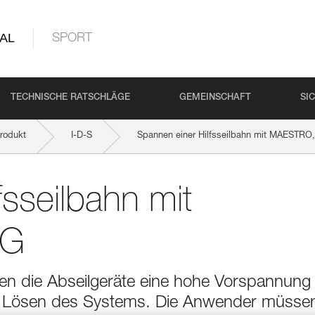
AL
SPORT
TECHNISCHE RATSCHLÄGE
GEMEINSCHAFT
SI
rodukt
I-D-S
Spannen einer Hilfsseilbahn mit MAESTRO,
fsseilbahn mit
IG
hen die Abseilgeräte eine hohe Vorspannung
das Lösen des Systems. Die Anwender müsse