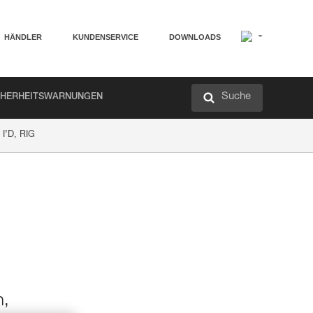
HÄNDLER
KUNDENSERVICE
DOWNLOADS
Suche
CHERHEITSWARNUNGEN
 I’D, RIG
n,