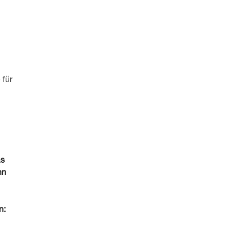
 für
as
hn
n: