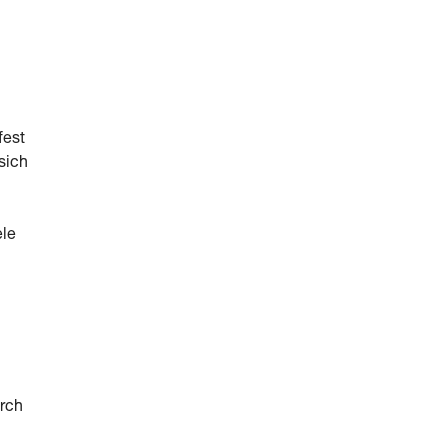
fest
sich
ele
urch