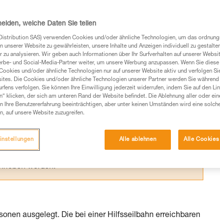
emen, deren Grenzen kennen, um nicht Gefah
heiden, welche Daten Sie teilen
Distribution SAS) verwenden Cookies und/oder ähnliche Technologien, um das ordnu
n unserer Website zu gewährleisten, unsere Inhalte und Anzeigen individuell zu gestalte
 zu analysieren. Wir geben auch Informationen über Ihr Surfverhalten auf unserer Websi
erbe- und Social-Media-Partner weiter, um unsere Werbung anzupassen. Wenn Sie diese 
Cookies und/oder ähnliche Technologien nur auf unserer Website aktiv und verfolgen Sie
Produkte, um die es in diesem Tech Tipp geht,
ites. Die Cookies und/oder ähnliche Technologien unserer Partner werden Sie während 
te ziehen. Um diese Zusatzinformationen verstehen zu
fens verfolgen. Sie können Ihre Einwilligung jederzeit widerrufen, indem Sie auf den Li
n“ klicken, der sich am unteren Rand der Website befindet. Die Ablehnung aller oder ein
auchsanweisung enthaltenen Informationen richtig
 Ihre Benutzererfahrung beeinträchtigen, aber unter keinen Umständen wird eine solch
n, auf unsere Website zuzugreifen.
 eine entsprechende Ausbildung und ein spezielles
inem Profi, ob Sie in der Lage sind, den Vorgang
instellungen
Alle ablehnen
Alle Cookies
n eigenständig durchführen.
ivität verbundenen Techniken. Möglicherweise gibt es
chrieben werden.
rsonen ausgelegt. Die bei einer Hilfsseilbahn erreichbaren