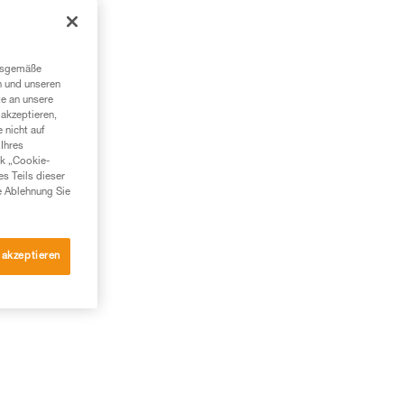
r
ngsgemäße
n und unseren
te an unsere
akzeptieren,
 nicht auf
Ihres
nk „Cookie-
es Teils dieser
e Ablehnung Sie
 akzeptieren