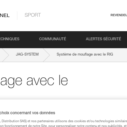
NEL
SPORT
REVENDE
ECHNIQUES
COMMUNAUTÉ
ALERTES SÉCURITÉ
JAG-SYSTEM
Système de mouflage avec le RIG
age avec le
mouflage comme appareil anti-retour débraya
 choix concernant vos données
Distribution SAS) et nos partenaires utilisons des cookies et/ou technologies similai
on fonctionnement de notre Site, pour personnaliser notre contenu et nos publicités, et