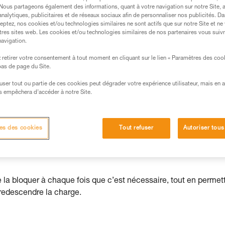
. Nous partageons également des informations, quant à votre navigation sur notre Site, 
analytiques, publicitaires et de réseaux sociaux afin de personnaliser nos publicités. Da
eptez, nos cookies et/ou technologies similaires ne sont actifs que sur notre Site et ne
tres sites web. Les cookies et/ou technologies similaires de nos partenaires vous suiv
navigation.
s des produits utilisés dans ce conseil avant de le
retirer votre consentement à tout moment en cliquant sur le lien « Paramètres des coo
formations de la notice technique pour pouvoir
 bas de page du Site.
.
efuser tout ou partie de ces cookies peut dégrader votre expérience utilisateur, mais en 
ormation et un entraînement spécifique. Validez avec
s empêchera d’accéder à notre Site.
 manipulation, seul, en toute sécurité, avant de la
iées à votre activité. Il peut en exister d’autres que
es des cookies
Tout refuser
Autoriser tous
e la bloquer à chaque fois que c’est nécessaire, tout en permet
redescendre la charge.