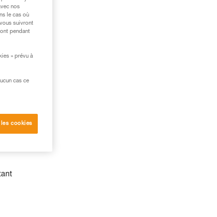
avec nos
ns le cas où
 vous suivront
ront pendant
kies » prévu à
aucun cas ce
 les cookies
tant