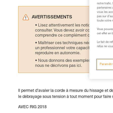
notre trafic
partenaires 
vous les acc
pas sur d’au
AVERTISSEMENTS
toute votre 
Lisez attentivement les notices technique
Vous pouvez 
consulter. Vous devez avoir compris les in
cet effet en
comprendre ce complément d’informations
Le fait de r
Maîtriser ces techniques nécessite une f
refus ne vou
un professionnel votre capacité à refaire la
reproduire en autonomie.
Nous donnons des exemples de techniques l
Paramètr
nous ne décrivons pas ici.
Il permet d’avaler la corde à mesure du hissage et d
le débrayage sous tension à tout moment pour faire 
AVEC RIG 2018