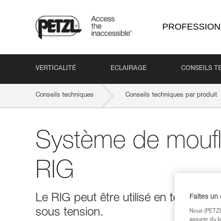
PROFESSION
VERTICALITÉ
ECLAIRAGE
CONSEILS T
Conseils techniques
Conseils techniques par produit
Système de moufl
RIG
Le RIG peut être utilisé en tête de 
Faites un
sous tension.
Nous (PETZL 
assurer du b