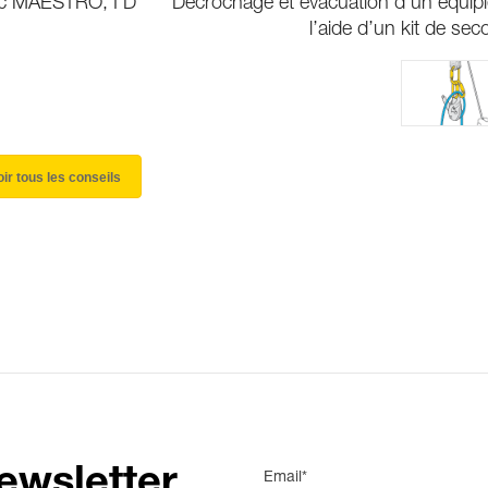
vec MAESTRO, I’D
Décrochage et évacuation d’un équipi
l’aide d’un kit de sec
oir tous les conseils
ewsletter
Email*