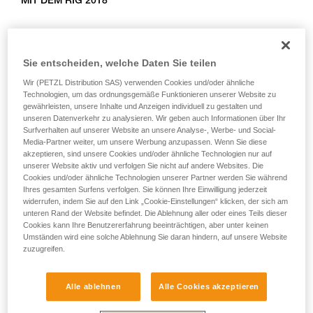
MIT DEM RIG 2018
Training voraus. Prüfen Sie zusammen mit
einem Profi, ob Sie in der Lage sind, den
Beim RIG 2018 blockiert das AUTO-LOCK-System die Last
Vorgang alleine sicher zu wiederholen, bevor
automatisch und stellt den Hebel in die Stopp-Position
Sie ihn eigenständig durchführen.
Sie entscheiden, welche Daten Sie teilen
zurück, so dass der Anwender notfalls das Seil loslassen
Wir geben Beispiele für die mit Ihrer Aktivität
kann.
verbundenen Techniken. Möglicherweise gibt es
Wir (PETZL Distribution SAS) verwenden Cookies und/oder ähnliche
Technologien, um das ordnungsgemäße Funktionieren unserer Website zu
noch andere Techniken, die hier nicht
gewährleisten, unsere Inhalte und Anzeigen individuell zu gestalten und
beschrieben werden.
MIT DEM RIG < 2018
unseren Datenverkehr zu analysieren. Wir geben auch Informationen über Ihr
Surfverhalten auf unserer Website an unsere Analyse-, Werbe- und Social-
Media-Partner weiter, um unsere Werbung anzupassen. Wenn Sie diese
Beim RIG < 2018 befindet sich der Griff beim Hochziehen
akzeptieren, sind unsere Cookies und/oder ähnliche Technologien nur auf
der Last in Position b (Sichern) und muss manuell in die
unserer Website aktiv und verfolgen Sie nicht auf andere Websites. Die
Position c (Arbeitsplatzpositionierung) zurückgestellt werden.
Cookies und/oder ähnliche Technologien unserer Partner werden Sie während
Ihres gesamten Surfens verfolgen. Sie können Ihre Einwilligung jederzeit
widerrufen, indem Sie auf den Link „Cookie-Einstellungen“ klicken, der sich am
unteren Rand der Website befindet. Die Ablehnung aller oder eines Teils dieser
Cookies kann Ihre Benutzererfahrung beeinträchtigen, aber unter keinen
Umständen wird eine solche Ablehnung Sie daran hindern, auf unsere Website
zuzugreifen.
Alle ablehnen
Alle Cookies akzeptieren