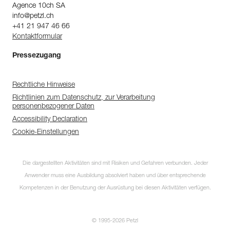
Agence 10ch SA
info@petzl.ch
+41 21 947 46 66
Kontaktformular
Pressezugang
Rechtliche Hinweise
Richtlinien zum Datenschutz, zur Verarbeitung
personenbezogener Daten
Accessibility Declaration
Cookie-Einstellungen
Die dargestellten Aktivitäten sind mit Risiken und Gefahren verbunden. Jeder
Anwender muss eine Ausbildung absolviert haben und über entsprechende
Kompetenzen in der Benutzung der Ausrüstung bei diesen Aktivitäten verfügen.
© 1995-2026 Petzl