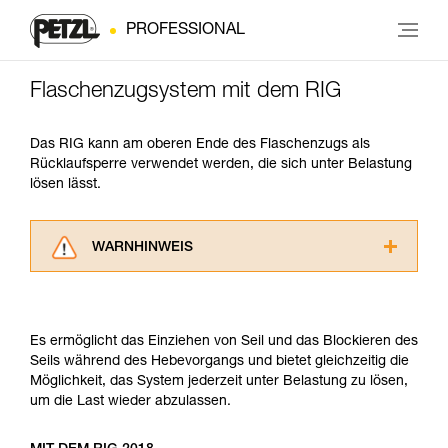
PROFESSIONAL
Flaschenzugsystem mit dem RIG
Das RIG kann am oberen Ende des Flaschenzugs als
Rücklaufsperre verwendet werden, die sich unter Belastung
lösen lässt.
WARNHINWEIS
Lesen Sie die Gebrauchsanweisungen der
Produkte, um die es in diesem Tech Tipp geht,
aufmerksam durch, bevor Sie diesen zu Rate
Es ermöglicht das Einziehen von Seil und das Blockieren des
ziehen. Um diese Zusatzinformationen
Seils während des Hebevorgangs und bietet gleichzeitig die
verstehen zu können, müssen Sie zuerst die in
Möglichkeit, das System jederzeit unter Belastung zu lösen,
der Gebrauchsanweisung enthaltenen
um die Last wieder abzulassen.
Informationen richtig verstanden haben.
Die Beherrschung dieser Techniken setzt eine
entsprechende Ausbildung und ein spezielles