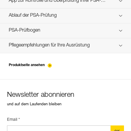
App zur Kontrolle und Überprüfung Ihrer PSA-
Entdecken Sie ePPEcentre
Bestände
Ablauf der PSA-Prüfung
verif EPI-JAG SYSTEM-procedure_DE
PSA-Prüfbogen
verif EPI-JAG SYSTEM-suivi_DE
Pflegeempfehlungen für Ihre Ausrüstung
entretien-poulies-DE
Produktseite ansehen
Newsletter abonnieren
und auf dem Laufenden bleiben
Email *