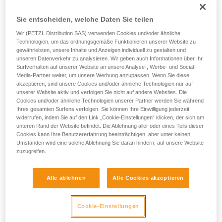
Sie entscheiden, welche Daten Sie teilen
NEW
Wir (PETZL Distribution SAS) verwenden Cookies und/oder ähnliche
Technologien, um das ordnungsgemäße Funktionieren unserer Website zu
Rettung am Mast mit einem REEVE-
gewährleisten, unsere Inhalte und Anzeigen individuell zu gestalten und
Seilbahnläufer
unseren Datenverkehr zu analysieren. Wir geben auch Informationen über Ihr
Surfverhalten auf unserer Website an unsere Analyse-, Werbe- und Social-
Media-Partner weiter, um unsere Werbung anzupassen. Wenn Sie diese
akzeptieren, sind unsere Cookies und/oder ähnliche Technologien nur auf
unserer Website aktiv und verfolgen Sie nicht auf andere Websites. Die
Cookies und/oder ähnliche Technologien unserer Partner werden Sie während
Ihres gesamten Surfens verfolgen. Sie können Ihre Einwilligung jederzeit
widerrufen, indem Sie auf den Link „Cookie-Einstellungen“ klicken, der sich am
unteren Rand der Website befindet. Die Ablehnung aller oder eines Teils dieser
Cookies kann Ihre Benutzererfahrung beeinträchtigen, aber unter keinen
Umständen wird eine solche Ablehnung Sie daran hindern, auf unsere Website
zuzugreifen.
Das Übersetzungsverhältnis eines
Flaschenzugs berechnen
Alle ablehnen
Alle Cookies akzeptieren
Cookie-Einstellungen