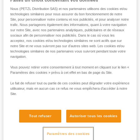
Faites un choix concernant vos données
Nous (PETZL Distribution SAS) et nos partenaires utilisons des cookies et/ou
technologies similaires pour nous assurer du bon fonctionnement de notre
Site, pour personnaliser notre contenu et nos publicités, et pour analyser notre
trafic. Nous partageons également des informations, quant à votre navigation
sur notre Site, avec nos partenaires analytiques, publicitaires et de réseaux
sociaux afin de personnaliser nos publicités. Dans le cas où vous les
acceptez, nos cookies et/ou technologies similaires ne sont actifs que sur
notre Site et ne vous suivront pas sur d’autres sites web. Les cookies et/ou
technologies similaires de nos partenaires vous suivront pendant toute votre
navigation.
Vous pouvez retirer votre consentement à tout moment en cliquant sur le lien «
Paramètres des cookies » prévu à cet effet en bas de page du Site.
Le fait de refuser tout ou partie de ces cookies peut dégrader votre expérience
utilisateur, mais en aucun cas ce refus ne vous empêchera d’accéder à notre
Site.
Les piles alcalines
Très répandues et disponibles partout dans le monde, les
Tout refuser
Autoriser tous les cookies
piles alcalines sont sensiblement plus performantes que les
piles salines. Elles sont en outre bien adaptées à la plupart
Paramètres des cookies
des équipements électriques autonomes modernes.