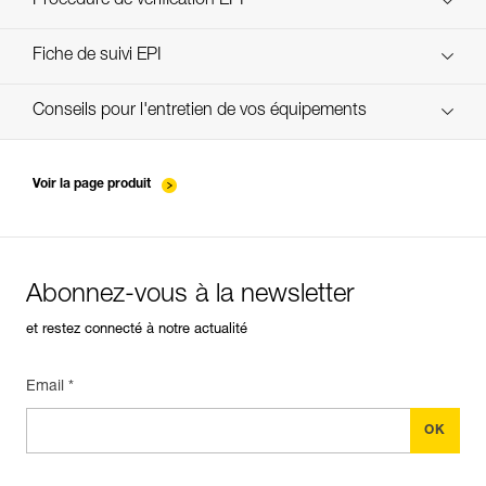
Procédure de vérification EPI
Technical Notice
verif-EPI-JAG-RESCUE-KIT-procedure-FR
Fiche de suivi EPI
Technical Notice
verif-EPI-JAG-RESCUE-KIT-suivi-FR
Conseils pour l'entretien de vos équipements
Technical Notice
entretien-poulies-FR
Voir la page produit
Technical Notice
Abonnez-vous à la newsletter
et restez connecté à notre actualité
Email *