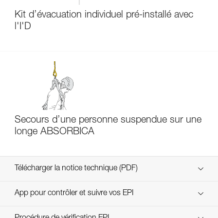
Kit d’évacuation individuel pré-installé avec
l'I'D
Secours d’une personne suspendue sur une
longe ABSORBICA
Télécharger la notice technique (PDF)
Technical Notice
App pour contrôler et suivre vos EPI
découvrez ePPEcentre