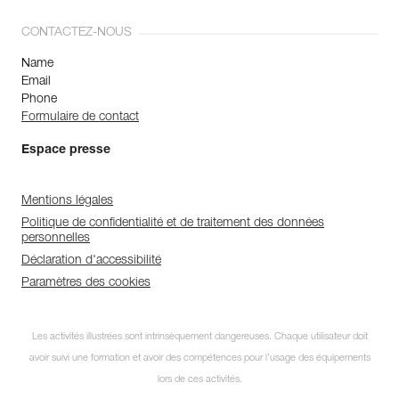
CONTACTEZ-NOUS
Name
Email
Phone
Formulaire de contact
Espace presse
Mentions légales
Politique de confidentialité et de traitement des données
personnelles
Déclaration d'accessibilité
Paramètres des cookies
Les activités illustrées sont intrinsèquement dangereuses. Chaque utilisateur doit
avoir suivi une formation et avoir des compétences pour l’usage des équipements
lors de ces activités.