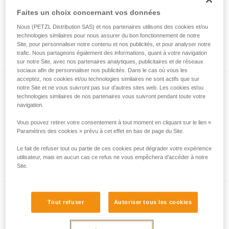
Faites un choix concernant vos données
Nous (PETZL Distribution SAS) et nos partenaires utilisons des cookies et/ou
Décrochage et évacuation d’un équipier à
technologies similaires pour nous assurer du bon fonctionnement de notre
l’aide d’un kit de secours
Site, pour personnaliser notre contenu et nos publicités, et pour analyser notre
trafic. Nous partageons également des informations, quant à votre navigation
sur notre Site, avec nos partenaires analytiques, publicitaires et de réseaux
sociaux afin de personnaliser nos publicités. Dans le cas où vous les
acceptez, nos cookies et/ou technologies similaires ne sont actifs que sur
notre Site et ne vous suivront pas sur d’autres sites web. Les cookies et/ou
technologies similaires de nos partenaires vous suivront pendant toute votre
navigation.
Vous pouvez retirer votre consentement à tout moment en cliquant sur le lien «
Paramètres des cookies » prévu à cet effet en bas de page du Site.
Décrochage et évacuation d’un équipier
Le fait de refuser tout ou partie de ces cookies peut dégrader votre expérience
suspendu sur un support statique
utilisateur, mais en aucun cas ce refus ne vous empêchera d’accéder à notre
Site.
Tout refuser
Autoriser tous les cookies