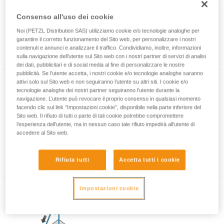
Consenso all'uso dei cookie
Noi (PETZL Distribution SAS) utilizziamo cookie e/o tecnologie analoghe per
Sgancio ed evacuazione di un compagno
garantire il corretto funzionamento del Sito web, per personalizzare i nostri
mediante un kit di soccorso
contenuti e annunci e analizzare il traffico. Condividiamo, inoltre, informazioni
sulla navigazione dell’utente sul Sito web con i nostri partner di servizi di analisi
dei dati, pubblicitari e di social media al fine di personalizzare le nostre
pubblicità. Se l’utente accetta, i nostri cookie e/o tecnologie analoghe saranno
attivi solo sul Sito web e non seguiranno l’utente su altri siti. I cookie e/o
tecnologie analoghe dei nostri partner seguiranno l’utente durante la
navigazione. L’utente può revocare il proprio consenso in qualsiasi momento
facendo clic sul link “Impostazioni cookie”, disponibile nella parte inferiore del
Sito web. Il rifiuto di tutti o parte di tali cookie potrebbe compromettere
l’esperienza dell’utente, ma in nessun caso tale rifiuto impedirà all’utente di
accedere al Sito web.
Sgancio ed evacuazione di un compagno
sospeso su un sistema statico
Rifiuta tutti
Accetta tutti i cookie
Impostazioni cookie