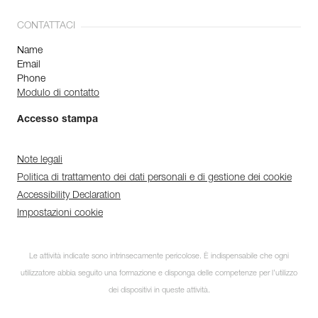
CONTATTACI
Name
Email
Phone
Modulo di contatto
Accesso stampa
Note legali
Politica di trattamento dei dati personali e di gestione dei cookie
Accessibility Declaration
Impostazioni cookie
Le attività indicate sono intrinsecamente pericolose. È indispensabile che ogni
utilizzatore abbia seguito una formazione e disponga delle competenze per l’utilizzo
dei dispositivi in queste attività.