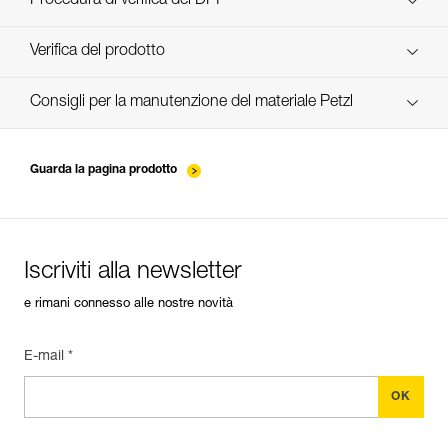
Procedura di verifica del DPI
Technical Notice
verif-EPI-JAG-RESCUE-KIT-procedure-IT
Verifica del prodotto
Technical Notice
verif-EPI-JAG-RESCUE-KIT-suivi-IT
Consigli per la manutenzione del materiale Petzl
Technical Notice
entretien-poulies-IT
Guarda la pagina prodotto
Technical Notice
Iscriviti alla newsletter
e rimani connesso alle nostre novità
E-mail *