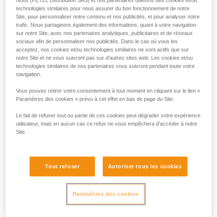
Nous (PETZL Distribution SAS) et nos partenaires utilisons des cookies et/ou
crochet d’amarrage HOOK, adapté aux configurations où la
technologies similaires pour nous assurer du bon fonctionnement de notre
possibilité de trouver un point d’ancrage est incertaine. Il
Site, pour personnaliser notre contenu et nos publicités, et pour analyser notre
dispose d'un système auto-freinant avec fonction anti-
trafic. Nous partageons également des informations, quant à votre navigation
panique pour se déplacer rapidement à l’horizontale,
sur notre Site, avec nos partenaires analytiques, publicitaires et de réseaux
franchir une fenêtre, contrôler et stopper la descente. Si
sociaux afin de personnaliser nos publicités. Dans le cas où vous les
acceptez, nos cookies et/ou technologies similaires ne sont actifs que sur
l’utilisateur tire trop fort sur la poignée, la fonction anti-
notre Site et ne vous suivront pas sur d’autres sites web. Les cookies et/ou
panique freine, puis stoppe automatiquement la descente.
technologies similaires de nos partenaires vous suivront pendant toute votre
EXO AP HOOK comprend également une corde résistante à
navigation.
l’abrasion et aux hautes températures, un connecteur Am'D
avec barrette CAPTIV, ainsi qu'un sac pour transporter et
Vous pouvez retirer votre consentement à tout moment en cliquant sur le lien «
attacher le système directement au harnais. D’autres
Paramètres des cookies » prévu à cet effet en bas de page du Site.
longueurs de corde et d'autres types de connecteurs
Le fait de refuser tout ou partie de ces cookies peut dégrader votre expérience
(EASHOOK OPEN, par exemple) sont disponibles sur
utilisateur, mais en aucun cas ce refus ne vous empêchera d’accéder à notre
commande spéciale.
Site.
Tout refuser
Autoriser tous les cookies
Paramètres des cookies