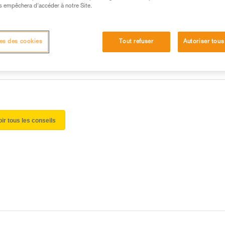
 manipulation, seul, en toute sécurité, avant de la
s empêchera d’accéder à notre Site.
iées à votre activité. Il peut en exister d’autres que
es des cookies
Tout refuser
Autoriser tous
oir tous les conseils