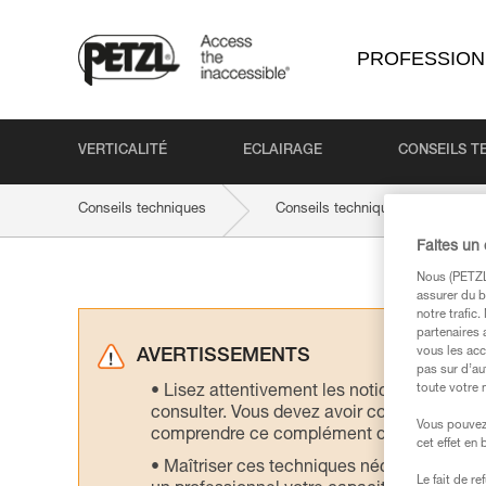
PROFESSION
VERTICALITÉ
ECLAIRAGE
CONSEILS T
Conseils techniques
Conseils techniques par produit
Faites un
Nous (PETZL 
assurer du b
notre trafic
partenaires 
vous les acc
AVERTISSEMENTS
pas sur d’au
toute votre 
Lisez attentivement les notices technique
consulter. Vous devez avoir compris les in
Vous pouvez 
comprendre ce complément d’informations
cet effet en
Maîtriser ces techniques nécessite une f
Le fait de r