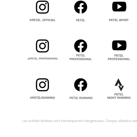
Les activités illustrées sont intrinsèquement dangereuses. Chaque utilisateur d