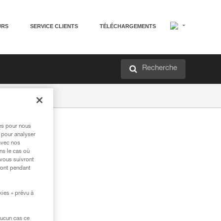
URS
SERVICE CLIENTS
TÉLÉCHARGEMENTS
Recherche
res pour nous
 pour analyser
avec nos
ns le cas où
 vous suivront
ront pendant
kies » prévu à
aucun cas ce