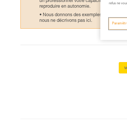
un professionnel votre capacité à refaire la
refus ne vou
reproduire en autonomie.
Nous donnons des exemples de techniques l
nous ne décrivons pas ici.
Paramètr
V