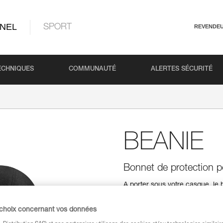
NEL
SPORT
REVENDE
ECHNIQUES
COMMUNAUTÉ
ALERTES SÉCURITÉ
BEANIE
Bonnet de protection p
À porter sous votre casque, le
environnements froids et humid
PrimaLoft® offre une bonne isol
 choix concernant vos données
port sous le casque est conforta
facile d'entretien et conserve s