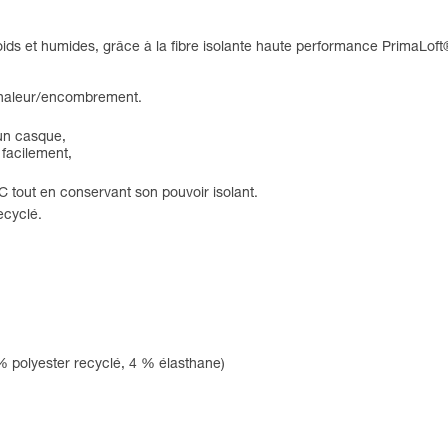
oids et humides, grâce à la fibre isolante haute performance PrimaLoft
 chaleur/encombrement.
 un casque,
 facilement,
C tout en conservant son pouvoir isolant.
ecyclé.
 % polyester recyclé, 4 % élasthane)