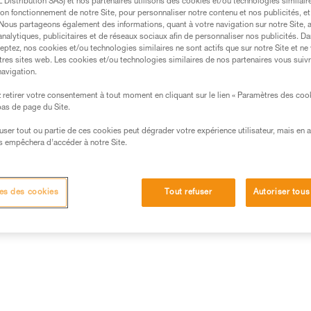
Distribution SAS) et nos partenaires utilisons des cookies et/ou technologies similai
on fonctionnement de notre Site, pour personnaliser notre contenu et nos publicités, et
. Nous partageons également des informations, quant à votre navigation sur notre Site, 
Trouvez un revendeur
analytiques, publicitaires et de réseaux sociaux afin de personnaliser nos publicités. Da
eptez, nos cookies et/ou technologies similaires ne sont actifs que sur notre Site et ne
tres sites web. Les cookies et/ou technologies similaires de nos partenaires vous suiv
navigation.
retirer votre consentement à tout moment en cliquant sur le lien « Paramètres des coo
 bas de page du Site.
efuser tout ou partie de ces cookies peut dégrader votre expérience utilisateur, mais en 
s empêchera d’accéder à notre Site.
es des cookies
Tout refuser
Autoriser tous
Autres produits