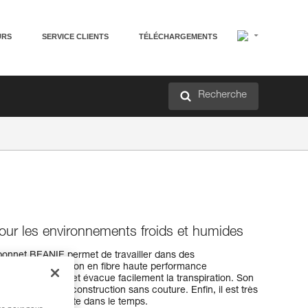
URS
SERVICE CLIENTS
TÉLÉCHARGEMENTS
Recherche
our les environnements froids et humides
 bonnet BEANIE permet de travailler dans des
es. Sa construction en fibre haute performance
ation thermique et évacue facilement la transpiration. Son
ble, grâce à sa construction sans couture. Enfin, il est très
a propriété isolante dans le temps.