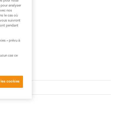
res pour nous
 pour analyser
avec nos
ns le cas où
 vous suivront
ront pendant
kies » prévu à
aucun cas ce
 les cookies