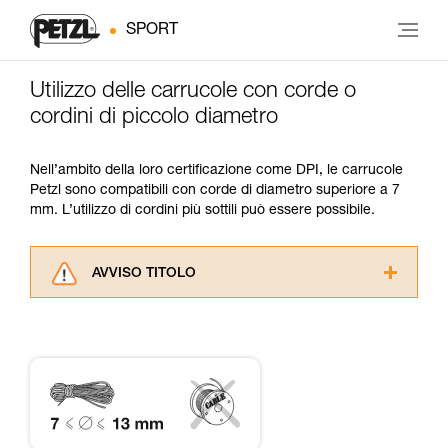
SPORT
Utilizzo delle carrucole con corde o
cordini di piccolo diametro
Nell’ambito della loro certificazione come DPI, le carrucole
Petzl sono compatibili con corde di diametro superiore a 7
mm. L’utilizzo di cordini più sottili può essere possibile.
AVVISO TITOLO
Leggere attentamente le istruzioni tecniche dei
prodotti utilizzati in questo consiglio prima di
consultarlo. Dovete aver compreso le
informazioni dell’istruzione tecnica per poter
capire queste ulteriori informazioni.
La padronanza di queste tecniche richiede una
formazione ed un addestramento specifico.