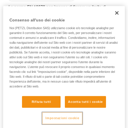
Verificate con un professionista la vostra
capacità di rifare la manovra, da soli, in piena
La norma EN 12278 non impone di fissare un limite di
sicurezza, prima di riprodurla autonomamente.
diametro minimo compatibile con le carrucole. Tuttavia, le
Forniamo esempi di tecniche relative alla vostra
carrucole Petzl mostrano una compatibilità esclusivamente
Consenso all'uso dei cookie
attività. Ne possono esistere altre che non
con i diametri superiori a 7 mm, indipendentemente dal tipo
Noi (PETZL Distribution SAS) utilizziamo cookie e/o tecnologie analoghe per
vengono qui descritte.
di corda (cordino, corda dinamica, corda semistatica, corda
garantire il corretto funzionamento del Sito web, per personalizzare i nostri
statica...).
contenuti e annunci e analizzare il traffico. Condividiamo, inoltre, informazioni
sulla navigazione dell’utente sul Sito web con i nostri partner di servizi di analisi
L’utilizzo di cordini nelle carrucole è comune: cordino
dei dati, pubblicitari e di social media al fine di personalizzare le nostre
accessorio in un paranco mariner doppio, recuperi vari,
pubblicità. Se l’utente accetta, i nostri cookie e/o tecnologie analoghe saranno
recupero o soccorso con PUR LINE e RAD LINE...
attivi solo sul Sito web e non seguiranno l’utente su altri siti. I cookie e/o
tecnologie analoghe dei nostri partner seguiranno l’utente durante la
navigazione. L’utente può revocare il proprio consenso in qualsiasi momento
Alcune carrucole presentano uno spazio tra la puleggia e le
facendo clic sul link “Impostazioni cookie”, disponibile nella parte inferiore del
Sito web. Il rifiuto di tutti o parte di tali cookie potrebbe compromettere
flange, in cui un cordino sottile può incastrarsi nel caso di
l’esperienza dell’utente, ma in nessun caso tale rifiuto impedirà all’utente di
una trazione angolare. Non sono quindi compatibili con le
accedere al Sito web.
corde di piccolo diametro. Alcune carrucole possono essere
utilizzate con cordini di piccolo diametro, tranne casi
particolari (vedi tabella sotto). Più piccolo è il diametro della
Rifiuta tutti
Accetta tutti i cookie
corda, maggiore è il rischio di deragliamento, in particolare
con un diametro inferiore a 5 mm. Rispettare sempre i limiti
di utilizzo e resistenza del cordino, indicati nella nota
Impostazioni cookie
informativa e/o nelle indicazioni del fabbricante.