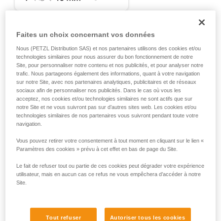
Maîtriser ces techniques nécessite une
formation et un entraînement spécifique. Validez
avec un professionnel votre capacité à refaire
La norme EN 12278 n’impose pas de fixer une limite de
la manipulation, seul, en toute sécurité, avant
diamètre minimum compatible avec les poulies. Cependant,
Faites un choix concernant vos données
de la reproduire en autonomie.
les poulies Petzl affichent une compatibilité uniquement avec
Nous (PETZL Distribution SAS) et nos partenaires utilisons des cookies et/ou
Nous donnons des exemples de techniques
des diamètres supérieurs à 7 mm, quel que soit le type de
technologies similaires pour nous assurer du bon fonctionnement de notre
liées à votre activité. Il peut en exister d’autres
cordage (cordelette, corde dynamique, corde semi-statique,
Site, pour personnaliser notre contenu et nos publicités, et pour analyser notre
que nous ne décrivons pas ici.
corde statique...).
trafic. Nous partageons également des informations, quant à votre navigation
sur notre Site, avec nos partenaires analytiques, publicitaires et de réseaux
L’utilisation de cordelettes dans les poulies est courante :
sociaux afin de personnaliser nos publicités. Dans le cas où vous les
cordelette accessoire dans un mouflage mariner double,
acceptez, nos cookies et/ou technologies similaires ne sont actifs que sur
notre Site et ne vous suivront pas sur d’autres sites web. Les cookies et/ou
hissages divers, hissage ou secours avec PUR LINE et RAD
technologies similaires de nos partenaires vous suivront pendant toute votre
LINE...
navigation.
Vous pouvez retirer votre consentement à tout moment en cliquant sur le lien «
Certaines poulies présentent un espace entre le réa et les
Paramètres des cookies » prévu à cet effet en bas de page du Site.
flasques, dans lequel une cordelette fine peut venir se
coincer lors d’une traction désaxée. Elles ne sont donc pas
Le fait de refuser tout ou partie de ces cookies peut dégrader votre expérience
compatibles avec les cordages de petit diamètre. Certaines
utilisateur, mais en aucun cas ce refus ne vous empêchera d’accéder à notre
poulies peuvent être utilisées avec des cordelettes de petit
Site.
diamètre, sauf cas particulier (voir tableau ci-dessous). Plus
le diamètre du cordage diminue, plus le risque de
déraillement augmente, notamment en dessous d’un
Tout refuser
Autoriser tous les cookies