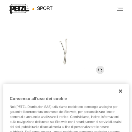
SPORT
Leva filo CARITOOL EVO
Consenso all'uso dei cookie
Noi (PETZL Distribution SAS) utilizziamo cookie e/o tecnologie analoghe per
garantire il corretto funzionamento del Sito web, per personalizzare i nostri
Leva filo di ricambio per porta chiodi da ghiaccio
contenuti e annunci e analizzare il traffico. Condividiamo, inoltre, informazioni
CARITOOL EVO
sulla navigazione dell’utente sul Sito web con i nostri partner di servizi di analisi
dei dati, pubblicitari e di social media al fine di personalizzare le nostre
pubblicità. Se l’utente accetta, i nostri cookie e/o tecnologie analoghe saranno