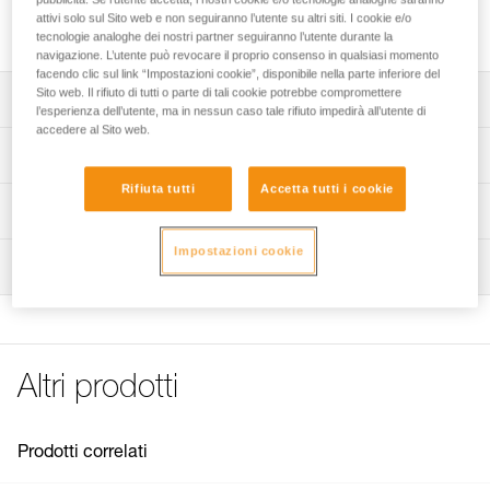
Leva filo di ricambio per porta chiodi da ghiaccio CARITOOL
attivi solo sul Sito web e non seguiranno l’utente su altri siti. I cookie e/o
EVO.
tecnologie analoghe dei nostri partner seguiranno l’utente durante la
navigazione. L’utente può revocare il proprio consenso in qualsiasi momento
facendo clic sul link “Impostazioni cookie”, disponibile nella parte inferiore del
Sito web. Il rifiuto di tutti o parte di tali cookie potrebbe compromettere
Descrizione
l’esperienza dell’utente, ma in nessun caso tale rifiuto impedirà all’utente di
accedere al Sito web.
Compatibile con i porta chiodi da ghiaccio CARITOOL
Specifiche tecniche
EVO commercializzati dal 2022 (P043AA00 e P043AB00).
Rifiuta tutti
Accetta tutti i cookie
Dettagli codice
Informazioni tecniche
Codice : P040AA00
FAQ
Impostazioni cookie
Ispezione
Garanzia : 3 anni
FAQ
Confezione : 1
See all technical content
Altri prodotti
Prodotti correlati