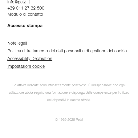
info@petzl.it
+39 011 27 32 500
Modulo di contatto
Accesso stampa
Note legali
Politica di trattamento dei dati personali e di gestione dei cookie
Accessibility Declaration
Impostazioni cookie
Le attività indicate sono intrinsecamente pericolose. È indispensabile che ogni
utilizzatore abbia seguito una formazione e disponga delle competenze per l’utilizzo
dei dispositivi in queste attività.
© 1995-2026 Petzl