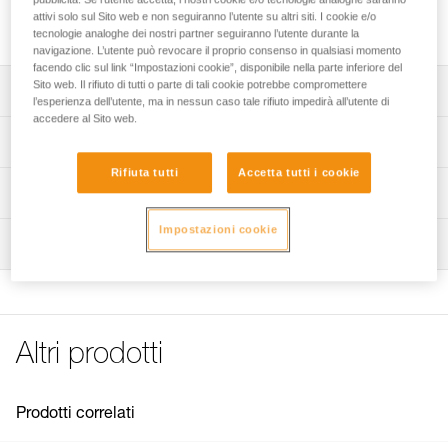
Leva filo di ricambio per porta chiodi da ghiaccio CARITOOL
attivi solo sul Sito web e non seguiranno l’utente su altri siti. I cookie e/o
EVO.
tecnologie analoghe dei nostri partner seguiranno l’utente durante la
navigazione. L’utente può revocare il proprio consenso in qualsiasi momento
facendo clic sul link “Impostazioni cookie”, disponibile nella parte inferiore del
Sito web. Il rifiuto di tutti o parte di tali cookie potrebbe compromettere
Descrizione
l’esperienza dell’utente, ma in nessun caso tale rifiuto impedirà all’utente di
accedere al Sito web.
Compatibile con i porta chiodi da ghiaccio CARITOOL
Specifiche tecniche
EVO commercializzati dal 2022 (P043AA00 e P043AB00).
Rifiuta tutti
Accetta tutti i cookie
Dettagli codice
Informazioni tecniche
Codice : P040AA00
FAQ
Impostazioni cookie
Ispezione
Garanzia : 3 anni
FAQ
Confezione : 1
See all technical content
Altri prodotti
Prodotti correlati