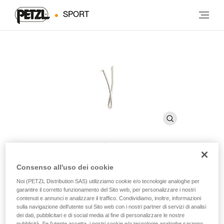
SPORT
Leva filo CARITOOL EVO
Consenso all'uso dei cookie
Noi (PETZL Distribution SAS) utilizziamo cookie e/o tecnologie analoghe per
garantire il corretto funzionamento del Sito web, per personalizzare i nostri
Leva filo di ricambio per porta chiodi da ghiaccio
contenuti e annunci e analizzare il traffico. Condividiamo, inoltre, informazioni
CARITOOL EVO
sulla navigazione dell’utente sul Sito web con i nostri partner di servizi di analisi
dei dati, pubblicitari e di social media al fine di personalizzare le nostre
pubblicità. Se l’utente accetta, i nostri cookie e/o tecnologie analoghe saranno