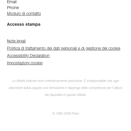
Email
Phone
Modulo di contatto
Accesso stampa
Note legali
Politica di trattamento dei dati personali e di gestione dei cookie
Accessibility Declaration
Impostazioni cookie
Le attività indicate sono intrinsecamente pericolose. È indispensabile che ogni
utilizzatore abbia seguito una formazione e disponga delle competenze per l’utilizzo
dei dispositivi in queste attività.
© 1995-2026 Petzl