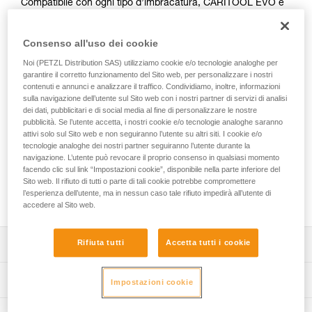
Compatibile con ogni tipo d’imbracatura, CARITOOL EVO è
un portachiodi da ghiaccio ingegnoso che vi permette di
organizzare il materiale. Sarà utile per l’ice-climbing o
Consenso all'uso dei cookie
l’alpinismo per completare il portamateriale. Fissato sulla
cintura dell’imbracatura permette di recuperare, riporre e
Noi (PETZL Distribution SAS) utilizziamo cookie e/o tecnologie analoghe per
selezionare il materiale con una sola mano. Grazie ad esso,
garantire il corretto funzionamento del Sito web, per personalizzare i nostri
si possono facilmente agganciare o prendere chiodi,
contenuti e annunci e analizzare il traffico. Condividiamo, inoltre, informazioni
sulla navigazione dell’utente sul Sito web con i nostri partner di servizi di analisi
piccozza o martello. È possibile posizionare vari CARITOOL
dei dati, pubblicitari e di social media al fine di personalizzare le nostre
EVO sulla cintura dell’imbracatura.
pubblicità. Se l’utente accetta, i nostri cookie e/o tecnologie analoghe saranno
attivi solo sul Sito web e non seguiranno l’utente su altri siti. I cookie e/o
Avete bisogno d'aiuto per trovare l'imbragatura che fa per
tecnologie analoghe dei nostri partner seguiranno l’utente durante la
navigazione. L’utente può revocare il proprio consenso in qualsiasi momento
voi?
facendo clic sul link “Impostazioni cookie”, disponibile nella parte inferiore del
TROVARE L'IMBRAGATURA GIUSTA
Sito web. Il rifiuto di tutti o parte di tali cookie potrebbe compromettere
l’esperienza dell’utente, ma in nessun caso tale rifiuto impedirà all’utente di
accedere al Sito web.
Rifiuta tutti
Accetta tutti i cookie
Descrizione
Facile da installare:
Specifiche tecniche
Impostazioni cookie
- si posiziona facilmente sulla cintura dell’imbracatura,
- compatibile con ogni tipo d’imbracatura, con o senza
Peso: 40 g