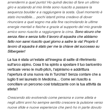
arrendermi a quel punto! Ho quindi deciso di fare un ultimo
giro e scalando al mio limite sono riuscito a passare la
sequenza boulder e a raggiungere la sosta. Quel momento è
stato incredibile… pochi istanti prima credevo di dover
rinunciare a quel sogno ma alla fine racimolando le ultime
energie mentali e fisiche e grazie al supporto del mio grande
amico sono riuscito a raggiungere la cima.
Sono sicuro che
senza Alex e senza tutto il lavoro di squadra che abbiamo
fatto non sarei riuscito quel giorno a salire la via! Proprio il
lavoro di squadra è stato per me la chiave del successo su
Silbergeier!
La tua è stata un’estate all’insegna di salite di riferimento
sull’arco alpino. Cosa ti ha spinto a spostare il tuo baricentro
verticale verso le multi-pitch, l’alpinismo e addirittura
l’apertura di una nuova via in Turchia? Senza contare che a
luglio ti sei laureato in Medicina… Come sei riuscito a
conciliare un percorso così totalizzante con la tua attività da
atleta?
Crescendo sto evolvendo come persona e come atleta e
negli ultimi anni ho sempre sentito crescere la pulsione verso
nuove sfide e nuove esperienze che però ho in parte dovuto