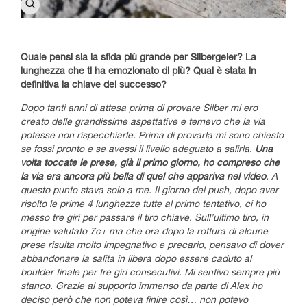
Quale pensi sia la sfida più grande per Silbergeier? La
lunghezza che ti ha emozionato di più? Qual è stata in
definitiva la chiave del successo?
Dopo tanti anni di attesa prima di provare Silber mi ero
creato delle grandissime aspettative e temevo che la via
potesse non rispecchiarle. Prima di provarla mi sono chiesto
se fossi pronto e se avessi il livello adeguato a salirla.
Una
volta toccate le prese, già il primo giorno, ho compreso che
la via era ancora più bella di quel che appariva nel video
. A
questo punto stava solo a me. Il giorno del push, dopo aver
risolto le prime 4 lunghezze tutte al primo tentativo, ci ho
messo tre giri per passare il tiro chiave. Sull’ultimo tiro, in
origine valutato 7c+ ma che ora dopo la rottura di alcune
prese risulta molto impegnativo e precario, pensavo di dover
abbandonare la salita in libera dopo essere caduto al
boulder finale per tre giri consecutivi. Mi sentivo sempre più
stanco. Grazie al supporto immenso da parte di Alex ho
deciso però che non poteva finire così… non potevo