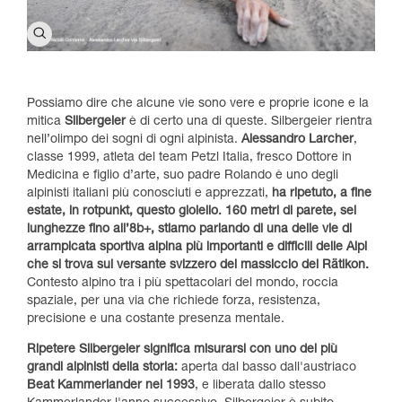
Possiamo dire che alcune vie sono vere e proprie icone e la
mitica
Silbergeier
è di certo una di queste. Silbergeier rientra
nell’olimpo dei sogni di ogni alpinista.
Alessandro Larcher
,
classe 1999, atleta del team Petzl Italia, fresco Dottore in
Medicina e figlio d’arte, suo padre Rolando è uno degli
alpinisti italiani più conosciuti e apprezzati,
ha ripetuto, a fine
estate, in rotpunkt, questo gioiello. 160 metri di parete, sei
lunghezze fino all’8b+, stiamo parlando di una delle vie di
arrampicata sportiva alpina più importanti e difficili delle Alpi
che si trova sul versante svizzero del massiccio del Rätikon.
Contesto alpino tra i più spettacolari del mondo, roccia
spaziale, per una via che richiede forza, resistenza,
precisione e una costante presenza mentale.
Ripetere Silbergeier significa misurarsi con uno dei più
grandi alpinisti della storia:
aperta dal basso dall'austriaco
Beat Kammerlander nel 1993
, e liberata dallo stesso