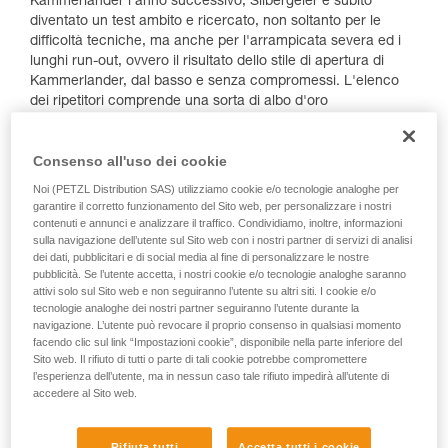
Kammerlander l'anno successivo, Silbergeier è subito
diventato un test ambito e ricercato, non soltanto per le
difficoltà tecniche, ma anche per l'arrampicata severa ed i
lunghi run-out, ovvero il risultato dello stile di apertura di
Kammerlander, dal basso e senza compromessi. L'elenco
dei ripetitori comprende una sorta di albo d'oro
dell'arrampicata sportiva, con climber del calibro di Peter
Schäffler, Stefan Glowacz, Pietro Dal Pra, Harald Berger e
Consenso all'uso dei cookie
Adam Ondra che, nel 2007, ha effettuato la prima salita in
giornata della via e poi nel 2011 Silbergeier ha finalmente
Noi (PETZL Distribution SAS) utilizziamo cookie e/o tecnologie analoghe per
ricevuto la sua prima salita femminile ad opera di Nina
garantire il corretto funzionamento del Sito web, per personalizzare i nostri
Caprez.
contenuti e annunci e analizzare il traffico. Condividiamo, inoltre, informazioni
sulla navigazione dell’utente sul Sito web con i nostri partner di servizi di analisi
Abbiamo chiesto ad
Alessandro Larcher
di raccontarci
dei dati, pubblicitari e di social media al fine di personalizzare le nostre
pubblicità. Se l’utente accetta, i nostri cookie e/o tecnologie analoghe saranno
questa salita, arrivata al culmine di un’estate da incorniciare,
attivi solo sul Sito web e non seguiranno l’utente su altri siti. I cookie e/o
iniziata con un grande traguardo raggiunto, ovvero la Laurea
tecnologie analoghe dei nostri partner seguiranno l’utente durante la
in Medicina.
navigazione. L’utente può revocare il proprio consenso in qualsiasi momento
facendo clic sul link “Impostazioni cookie”, disponibile nella parte inferiore del
Sito web. Il rifiuto di tutti o parte di tali cookie potrebbe compromettere
l’esperienza dell’utente, ma in nessun caso tale rifiuto impedirà all’utente di
accedere al Sito web.
Rifiuta tutti
Accetta tutti i cookie