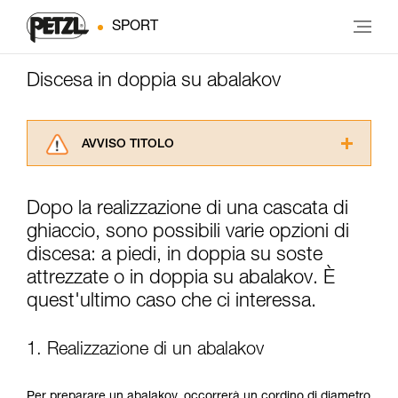
SPORT
Discesa in doppia su abalakov
AVVISO TITOLO
Leggere attentamente le istruzioni tecniche dei
prodotti utilizzati in questo consiglio prima di
Dopo la realizzazione di una cascata di
consultarlo. Dovete aver compreso le
ghiaccio, sono possibili varie opzioni di
informazioni dell’istruzione tecnica per poter
capire queste ulteriori informazioni.
discesa: a piedi, in doppia su soste
La padronanza di queste tecniche richiede una
attrezzate o in doppia su abalakov. È
formazione ed un addestramento specifico.
quest'ultimo caso che ci interessa.
Verificate con un professionista la vostra
capacità di rifare la manovra, da soli, in piena
sicurezza, prima di riprodurla autonomamente.
1. Realizzazione di un abalakov
Forniamo esempi di tecniche relative alla vostra
attività. Ne possono esistere altre che non
vengono qui descritte.
Per preparare un abalakov, occorrerà un cordino di diametro