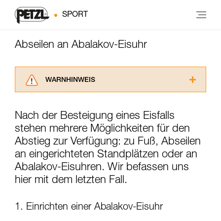
SPORT
Abseilen an Abalakov-Eisuhr
WARNHINWEIS
Lesen Sie die Gebrauchsanweisungen der
Produkte, um die es in diesem Tech Tipp geht,
Nach der Besteigung eines Eisfalls
aufmerksam durch, bevor Sie diesen zu Rate
stehen mehrere Möglichkeiten für den
ziehen. Um diese Zusatzinformationen
verstehen zu können, müssen Sie zuerst die in
Abstieg zur Verfügung: zu Fuß, Abseilen
der Gebrauchsanweisung enthaltenen
an eingerichteten Standplätzen oder an
Informationen richtig verstanden haben.
Abalakov-Eisuhren. Wir befassen uns
Die Beherrschung dieser Techniken setzt eine
entsprechende Ausbildung und ein spezielles
hier mit dem letzten Fall.
Training voraus. Prüfen Sie zusammen mit
einem Profi, ob Sie in der Lage sind, den
1. Einrichten einer Abalakov-Eisuhr
Vorgang alleine sicher zu wiederholen, bevor
Sie ihn eigenständig durchführen.