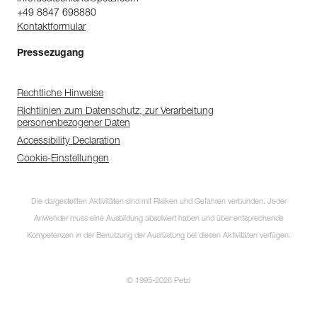
+49 8847 698880
Kontaktformular
Pressezugang
Rechtliche Hinweise
Richtlinien zum Datenschutz, zur Verarbeitung
personenbezogener Daten
Accessibility Declaration
Cookie-Einstellungen
Die dargestellten Aktivitäten sind mit Risiken und Gefahren verbunden. Jeder
Anwender muss eine Ausbildung absolviert haben und über entsprechende
Kompetenzen in der Benutzung der Ausrüstung bei diesen Aktivitäten verfügen.
© 1995-2026 Petzl