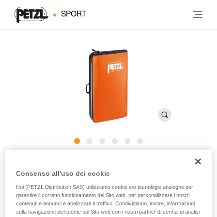
SPORT
ALTO
Consenso all'uso dei cookie
Noi (PETZL Distribution SAS) utilizziamo cookie e/o tecnologie analoghe per
Crashpad per la salita di boulder
garantire il corretto funzionamento del Sito web, per personalizzare i nostri
contenuti e annunci e analizzare il traffico. Condividiamo, inoltre, informazioni
Il buon compromesso per concatenare i blocchi. Con una
sulla navigazione dell’utente sul Sito web con i nostri partner di servizi di analisi