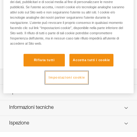
costruzione monoblocco senza piega e un assemblaggio di
dei dati, pubblicitari e di social media al fine di personalizzare le nostre
pubblicità. Se l’utente accetta, i nostri cookie e/o tecnologie analoghe saranno
tre stati di imbottitura, il crashpad ALTO consente di
attivi solo sul Sito web e non seguiranno l’utente su altri siti. I cookie e/o
ammortizzare le cadute da altezza ridotta. Il suo sistema di
tecnologie analoghe dei nostri partner seguiranno l’utente durante la
piegatura brevettato consente una notevole durata
navigazione. L’utente può revocare il proprio consenso in qualsiasi momento
dell’imbottitura e garantisce uno spazio di sistemazione
facendo clic sul link “Impostazioni cookie”, disponibile nella parte inferiore del
quando il crashpad è chiuso. L’ingombro ridotto e le
Sito web. Il rifiuto di tutti o parte di tali cookie potrebbe compromettere
molteplici maniglie ne consentono il facile spostamento tra i
l’esperienza dell’utente, ma in nessun caso tale rifiuto impedirà all’utente di
accedere al Sito web.
blocchi. Il sistema di trasporto, con la regolazione pettorale e
ventrale e le larghe bretelle, garantisce un ottimo comfort
nelle lunghe marce di avvicinamento.
Rifiuta tutti
Accetta tutti i cookie
Descrizione
Impostazioni cookie
Protezione per ammortizzare le cadute da boulder da
Specifiche tecniche
altezza ridotta:
- eccellente compromesso protezione/ingombro,
Dimensioni aperto: 118 x 100 x 10 cm
Informazioni tecniche
- crashpad di dimensioni 118 x 100 x 10 cm, facilmente
Dimensioni chiuso: 65 x 100 x 25 cm
trasportabile e posizionabile sul terreno,
FAQ
- tre spessori d’imbottitura, densità e struttura differenti
Peso: 5700 g
Ispezione
FAQ
per una migliore ammortizzazione,
Materiali: tessuto alta resistenza in Cordura balistica, zip
- progettazione monoblocco senza piega per
See all technical content