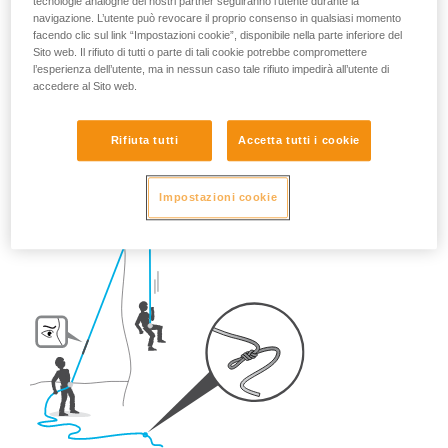
tecnologie analoghe dei nostri partner seguiranno l’utente durante la
diventare delicata se non si prendono alcune precauzioni...
navigazione. L’utente può revocare il proprio consenso in qualsiasi momento
facendo clic sul link “Impostazioni cookie”, disponibile nella parte inferiore del
Pertanto, una volta sul posto, quali riflessi adottare?
Sito web. Il rifiuto di tutti o parte di tali cookie potrebbe compromettere
l’esperienza dell’utente, ma in nessun caso tale rifiuto impedirà all’utente di
accedere al Sito web.
- In falesia,
fare SEMPRE un nodo all'estremità della corda.
Rifiuta tutti
Accetta tutti i cookie
Impostazioni cookie