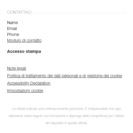
CONTATTACI
Name
Email
Phone
Modulo di contatto
Accesso stampa
Note legali
Politica di trattamento dei dati personali e di gestione dei cookie
Accessibility Declaration
Impostazioni cookie
Le attività indicate sono intrinsecamente pericolose. È indispensabile che ogni
utilizzatore abbia seguito una formazione e disponga delle competenze per l’utilizzo
dei dispositivi in queste attività.