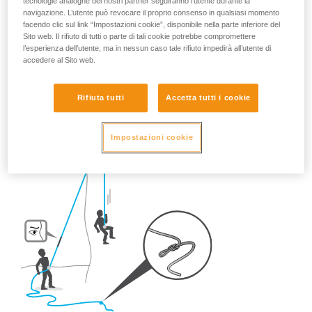
tecnologie analoghe dei nostri partner seguiranno l’utente durante la
diventare delicata se non si prendono alcune precauzioni...
navigazione. L’utente può revocare il proprio consenso in qualsiasi momento
facendo clic sul link “Impostazioni cookie”, disponibile nella parte inferiore del
Pertanto, una volta sul posto, quali riflessi adottare?
Sito web. Il rifiuto di tutti o parte di tali cookie potrebbe compromettere
l’esperienza dell’utente, ma in nessun caso tale rifiuto impedirà all’utente di
accedere al Sito web.
- In falesia,
fare SEMPRE un nodo all'estremità della corda.
Rifiuta tutti
Accetta tutti i cookie
Impostazioni cookie