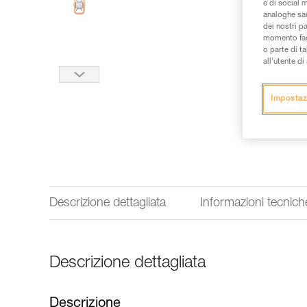
e di social m
analoghe sar
dei nostri p
momento facen
o parte di t
all’utente d
Impostaz
Descrizione dettagliata
Informazioni tecnich
Descrizione dettagliata
Descrizione