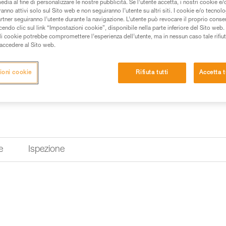
edia al fine di personalizzare le nostre pubblicità. Se l’utente accetta, i nostri cookie e
anno attivi solo sul Sito web e non seguiranno l’utente su altri siti. I cookie e/o tecnol
artner seguiranno l’utente durante la navigazione. L’utente può revocare il proprio conse
do clic sul link “Impostazioni cookie”, disponibile nella parte inferiore del Sito web. Il 
ali cookie potrebbe compromettere l’esperienza dell’utente, ma in nessun caso tale rifiu
i accedere al Sito web.
ioni cookie
Rifiuta tutti
Accetta t
e
Ispezione