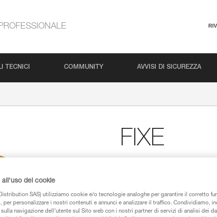
PROFESSIONALE
RI
I TECNICI
COMMUNITY
AVVISI DI SICUREZZA
FIXE
Carrucola semplice a fl
Progettata per i paranchi e le d
all'uso dei cookie
s’installa rapidamente sulla c
istribution SAS) utilizziamo cookie e/o tecnologie analoghe per garantire il corretto f
 per personalizzare i nostri contenuti e annunci e analizzare il traffico. Condividiamo, in
sulla navigazione dell’utente sul Sito web con i nostri partner di servizi di analisi dei dat
Trova un rivenditore