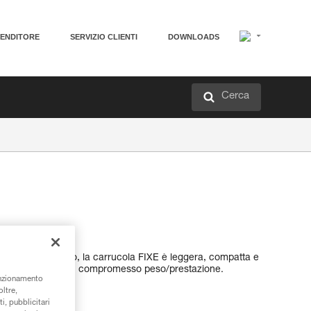
VENDITORE
SERVIZIO CLIENTI
DOWNLOADS
Cerca
ange fisse
eviazioni di carico, la carrucola FIXE è leggera, compatta e
orda. Offre un buon compromesso peso/prestazione.
unzionamento
oltre,
i, pubblicitari