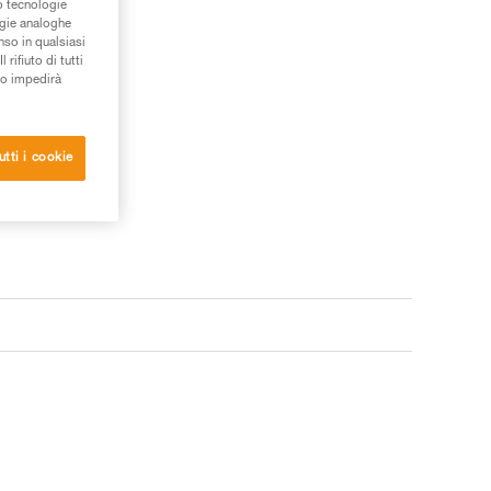
/o tecnologie
ogie analoghe
nso in qualsiasi
rifiuto di tutti
to impedirà
utti i cookie