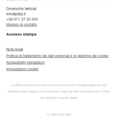
Dinamiche Verticali
info@petzl.it
+39 011 27 32 500
Modulo di contatto
Accesso stampa
Note legali
Politica di trattamento dei dati personali e di gestione dei cookie
Accessibility Declaration
Impostazioni cookie
Le attività indicate sono intrinsecamente pericolose. È indispensabile che ogni
utilizzatore abbia seguito una formazione e disponga delle competenze per l’utilizzo
dei dispositivi in queste attività.
© 1995-2026 Petzl