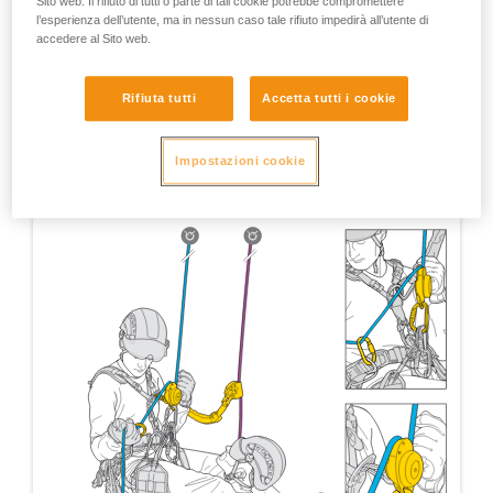
Sito web. Il rifiuto di tutti o parte di tali cookie potrebbe compromettere
l’esperienza dell’utente, ma in nessun caso tale rifiuto impedirà all’utente di
accedere al Sito web.
Rifiuta tutti
Accetta tutti i cookie
Impostazioni cookie