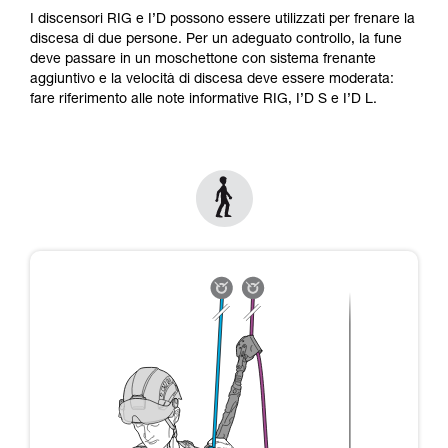
Verificate con un professionista la vostra
I discensori RIG e I’D possono essere utilizzati per frenare la
capacità di rifare la manovra, da soli, in piena
discesa di due persone. Per un adeguato controllo, la fune
sicurezza, prima di riprodurla autonomamente.
deve passare in un moschettone con sistema frenante
Forniamo esempi di tecniche relative alla vostra
aggiuntivo e la velocità di discesa deve essere moderata:
attività. Ne possono esistere altre che non
fare riferimento alle note informative RIG, I’D S e I’D L.
vengono qui descritte.