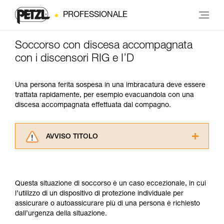
PROFESSIONALE
Soccorso con discesa accompagnata
con i discensori RIG e I’D
Una persona ferita sospesa in una imbracatura deve essere
trattata rapidamente, per esempio evacuandola con una
discesa accompagnata effettuata dal compagno.
AVVISO TITOLO
Leggere attentamente le istruzioni tecniche dei
prodotti utilizzati in questo consiglio prima di
consultarlo. Dovete aver compreso le
Questa situazione di soccorso è un caso eccezionale, in cui
informazioni dell’istruzione tecnica per poter
l’utilizzo di un dispositivo di protezione individuale per
capire queste ulteriori informazioni.
assicurare o autoassicurare più di una persona è richiesto
La padronanza di queste tecniche richiede una
dall’urgenza della situazione.
formazione ed un addestramento specifico.