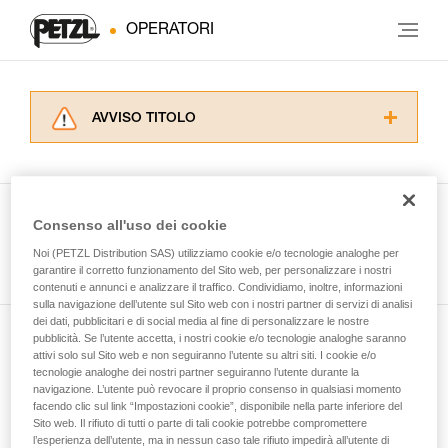
OPERATORI
AVVISO TITOLO
Leggere attentamente le istruzioni tecniche dei
prodotti utilizzati in questo consiglio prima di
consultarlo. Dovete aver compreso le
informazioni dell’istruzione tecnica per poter
Consenso all'uso dei cookie
capire queste ulteriori informazioni.
Guarda tutti i consigli tecnici
Noi (PETZL Distribution SAS) utilizziamo cookie e/o tecnologie analoghe per
La padronanza di queste tecniche richiede una
garantire il corretto funzionamento del Sito web, per personalizzare i nostri
formazione ed un addestramento specifico.
contenuti e annunci e analizzare il traffico. Condividiamo, inoltre, informazioni
Verificate con un professionista la vostra
sulla navigazione dell’utente sul Sito web con i nostri partner di servizi di analisi
capacità di rifare la manovra, da soli, in piena
dei dati, pubblicitari e di social media al fine di personalizzare le nostre
sicurezza, prima di riprodurla autonomamente.
pubblicità. Se l’utente accetta, i nostri cookie e/o tecnologie analoghe saranno
Iscriviti alla newsletter
Forniamo esempi di tecniche relative alla vostra
attivi solo sul Sito web e non seguiranno l’utente su altri siti. I cookie e/o
tecnologie analoghe dei nostri partner seguiranno l’utente durante la
attività. Ne possono esistere altre che non
navigazione. L’utente può revocare il proprio consenso in qualsiasi momento
e rimani connesso alle nostre novità
vengono qui descritte.
facendo clic sul link “Impostazioni cookie”, disponibile nella parte inferiore del
Sito web. Il rifiuto di tutti o parte di tali cookie potrebbe compromettere
l’esperienza dell’utente, ma in nessun caso tale rifiuto impedirà all’utente di
E-mail *