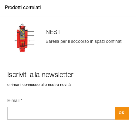
aggancio verticali per adattarsi facilmente alla modalità di
Confezione : 1
See all technical content
Prodotti correlati
evacuazione.
Possibilità di abbinare il dispositivo d’inclinazione con un
kit di recupero JAG SYSTEM 2 m per inclinare la barella
con precisione.
NEST
Barella per il soccorso in spazi confinati
Iscriviti alla newsletter
e rimani connesso alle nostre novità
E-mail *