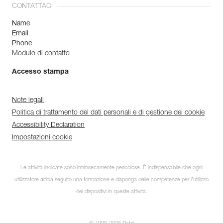
CONTATTACI
Name
Email
Phone
Modulo di contatto
Accesso stampa
Note legali
Politica di trattamento dei dati personali e di gestione dei cookie
Accessibility Declaration
Impostazioni cookie
Le attività indicate sono intrinsecamente pericolose. È indispensabile che ogni
utilizzatore abbia seguito una formazione e disponga delle competenze per l’utilizzo
dei dispositivi in queste attività.